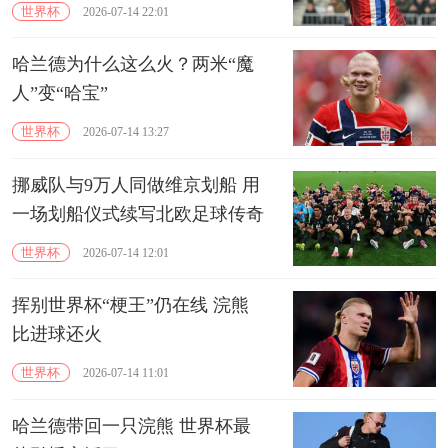
世界杯
2026-07-14 22:01
哈兰德为什么这么火？两米“魔
人”变“哈宝”
世界杯
2026-07-14 13:27
挪威队与9万人同做维京划船 用
一场划船仪式续写北欧足球传奇
世界杯
2026-07-14 12:01
挥别世界杯“梗王”仍在线 浣熊
比进球还火
世界杯
2026-07-14 11:01
哈兰德带回一只浣熊 世界杯最