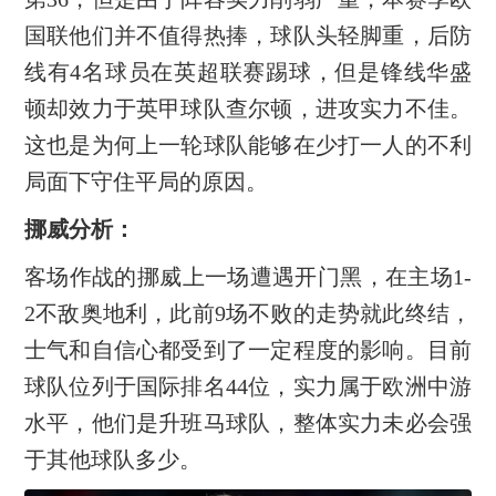
国联他们并不值得热捧，球队头轻脚重，后防
线有4名球员在英超联赛踢球，但是锋线华盛
顿却效力于英甲球队查尔顿，进攻实力不佳。
这也是为何上一轮球队能够在少打一人的不利
局面下守住平局的原因。
挪威分析：
客场作战的挪威上一场遭遇开门黑，在主场1-
2不敌奥地利，此前9场不败的走势就此终结，
士气和自信心都受到了一定程度的影响。目前
球队位列于国际排名44位，实力属于欧洲中游
水平，他们是升班马球队，整体实力未必会强
于其他球队多少。