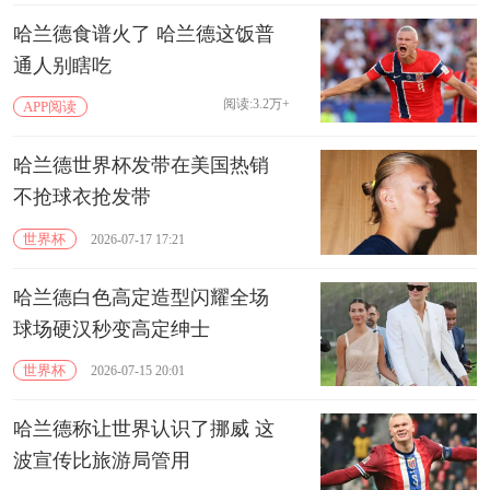
哈兰德食谱火了 哈兰德这饭普
通人别瞎吃
阅读:3.2万+
APP阅读
哈兰德世界杯发带在美国热销
不抢球衣抢发带
世界杯
2026-07-17 17:21
哈兰德白色高定造型闪耀全场
球场硬汉秒变高定绅士
世界杯
2026-07-15 20:01
哈兰德称让世界认识了挪威 这
波宣传比旅游局管用