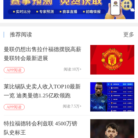
推荐阅读
更多
曼联仍想出售拉什福德摆脱高薪
曼联转会最新进展
阅读:10万+
APP阅读
莱比锡队史卖人收入TOP10最新
一览 迪奥曼德1.25亿欧领跑
阅读:7.5万+
APP阅读
特拉福德转会利兹联 4500万镑
队史标王