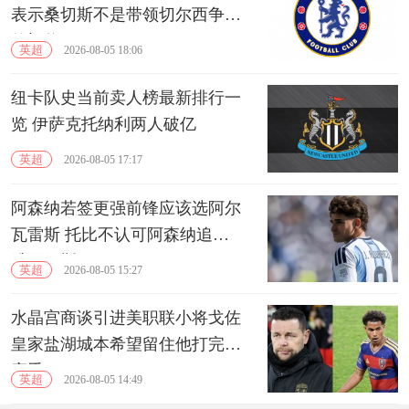
表示桑切斯不是带领切尔西争冠
的门将
英超
2026-08-05 18:06
纽卡队史当前卖人榜最新排行一
览 伊萨克托纳利两人破亿
英超
2026-08-05 17:17
阿森纳若签更强前锋应该选阿尔
瓦雷斯 托比不认可阿森纳追逐
维尼修斯
英超
2026-08-05 15:27
水晶宫商谈引进美职联小将戈佐
皇家盐湖城本希望留住他打完本
赛季
英超
2026-08-05 14:49