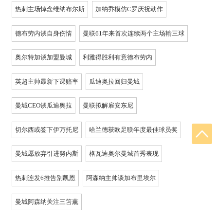
热刺主场悼念维纳布尔斯
加纳乔模仿C罗庆祝动作
德布劳内谈自身伤情
曼联61年来首次连续两个主场输三球
奥尔特加谈加盟曼城
利雅得胜利有意德布劳内
英超主帅最新下课赔率
瓜迪奥拉回归曼城
曼城CEO谈瓜迪奥拉
曼联拟解雇安东尼
切尔西或签下伊万托尼
哈兰德获欧足联年度最佳球员奖
曼城愿放弃引进努内斯
格瓦迪奥尔曼城首秀表现
热刺连发6推告别凯恩
阿森纳主帅谈加布里埃尔
曼城阿森纳关注三笘薫