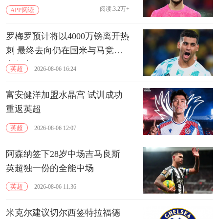
阅读:3.2万+
APP阅读
罗梅罗预计将以4000万镑离开热
刺 最终去向仍在国米与马竞的
竞争中
英超
2026-08-06 16:24
富安健洋加盟水晶宫 试训成功
重返英超
英超
2026-08-06 12:07
阿森纳签下28岁中场吉马良斯
英超独一份的全能中场
英超
2026-08-06 11:36
米克尔建议切尔西签特拉福德