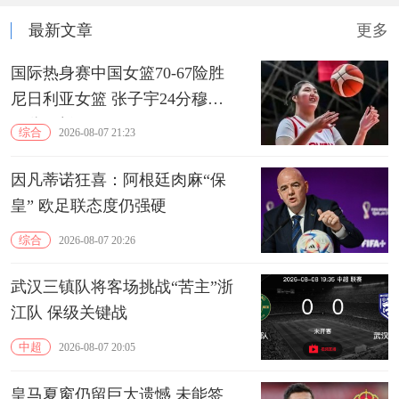
最新文章
更多
国际热身赛中国女篮70-67险胜
尼日利亚女篮 张子宇24分穆萨
15分10板
综合
2026-08-07 21:23
因凡蒂诺狂喜：阿根廷肉麻“保
皇” 欧足联态度仍强硬
综合
2026-08-07 20:26
武汉三镇队将客场挑战“苦主”浙
江队 保级关键战
中超
2026-08-07 20:05
皇马夏窗仍留巨大遗憾 未能签