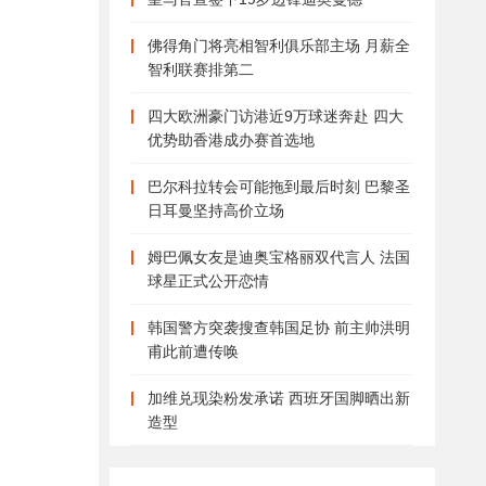
佛得角门将亮相智利俱乐部主场 月薪全
智利联赛排第二
四大欧洲豪门访港近9万球迷奔赴 四大
优势助香港成办赛首选地
巴尔科拉转会可能拖到最后时刻 巴黎圣
日耳曼坚持高价立场
姆巴佩女友是迪奥宝格丽双代言人 法国
球星正式公开恋情
韩国警方突袭搜查韩国足协 前主帅洪明
甫此前遭传唤
加维兑现染粉发承诺 西班牙国脚晒出新
造型