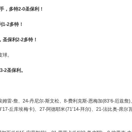
手，多特2-0圣保利！
1-2多特！
圣保利2-2多特！
皮球。
3-2圣保利。
雷-詹、24-丹尼尔-斯文松、8-费利克斯-恩梅加(83’6-厄兹詹)、
’17-丘库埃梅卡)、27-阿德耶米(71’14-拜尔)、21-法比奥-席尔瓦(