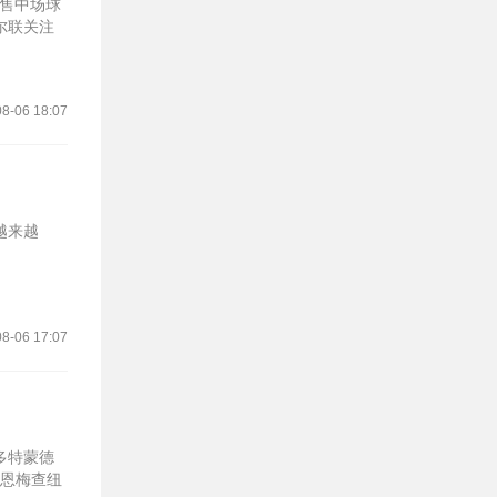
出售中场球
尔联关注
8-06 18:07
越来越
8-06 17:07
多特蒙德
意恩梅查纽