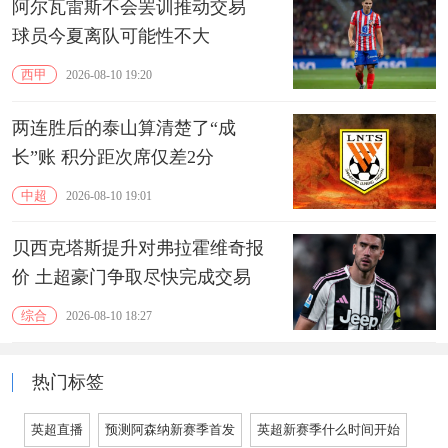
阿尔瓦雷斯不会罢训推动交易
球员今夏离队可能性不大
西甲
2026-08-10 19:20
两连胜后的泰山算清楚了“成
长”账 积分距次席仅差2分
中超
2026-08-10 19:01
贝西克塔斯提升对弗拉霍维奇报
价 土超豪门争取尽快完成交易
综合
2026-08-10 18:27
热门标签
英超直播
预测阿森纳新赛季首发
英超新赛季什么时间开始