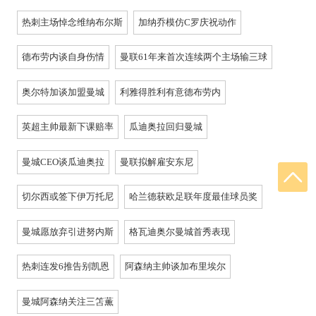
热刺主场悼念维纳布尔斯
加纳乔模仿C罗庆祝动作
德布劳内谈自身伤情
曼联61年来首次连续两个主场输三球
奥尔特加谈加盟曼城
利雅得胜利有意德布劳内
英超主帅最新下课赔率
瓜迪奥拉回归曼城
曼城CEO谈瓜迪奥拉
曼联拟解雇安东尼
切尔西或签下伊万托尼
哈兰德获欧足联年度最佳球员奖
曼城愿放弃引进努内斯
格瓦迪奥尔曼城首秀表现
热刺连发6推告别凯恩
阿森纳主帅谈加布里埃尔
曼城阿森纳关注三笘薫