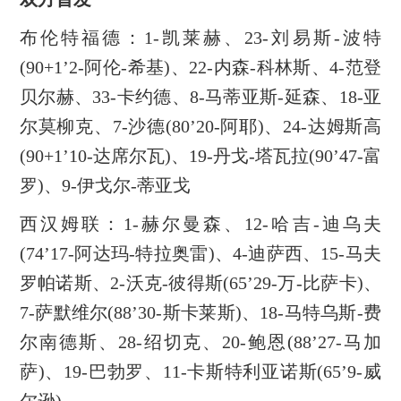
布伦特福德：1-凯莱赫、23-刘易斯-波特
(90+1’2-阿伦-希基)、22-内森-科林斯、4-范登
贝尔赫、33-卡约德、8-马蒂亚斯-延森、18-亚
尔莫柳克、7-沙德(80’20-阿耶)、24-达姆斯高
(90+1’10-达席尔瓦)、19-丹戈-塔瓦拉(90’47-富
罗)、9-伊戈尔-蒂亚戈
西汉姆联：1-赫尔曼森、12-哈吉-迪乌夫
(74’17-阿达玛-特拉奥雷)、4-迪萨西、15-马夫
罗帕诺斯、2-沃克-彼得斯(65’29-万-比萨卡)、
7-萨默维尔(88’30-斯卡莱斯)、18-马特乌斯-费
尔南德斯、28-绍切克、20-鲍恩(88’27-马加
萨)、19-巴勃罗、11-卡斯特利亚诺斯(65’9-威
尔逊)