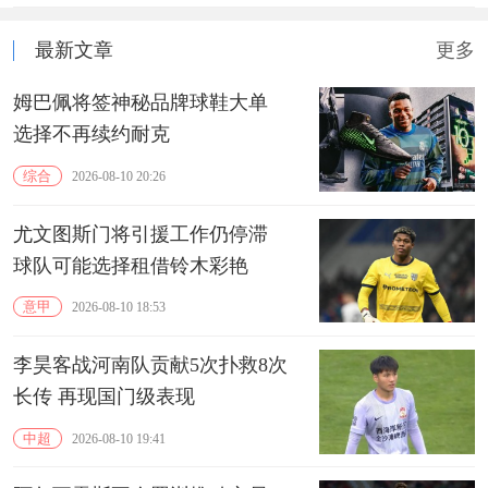
最新文章
更多
姆巴佩将签神秘品牌球鞋大单
选择不再续约耐克
综合
2026-08-10 20:26
尤文图斯门将引援工作仍停滞
球队可能选择租借铃木彩艳
意甲
2026-08-10 18:53
李昊客战河南队贡献5次扑救8次
长传 再现国门级表现
中超
2026-08-10 19:41