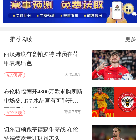
推荐阅读
更多
西汉姆联有意帕罗特 球员在荷
甲表现出色
阅读:10万+
APP阅读
布伦特福德开4800万欧求购朗斯
中场桑加雷 水晶宫有可能开出
更高报价截胡
阅读:7.5万+
APP阅读
切尔西领跑亨德森争夺战 布伦
特福德愿意让球员离队