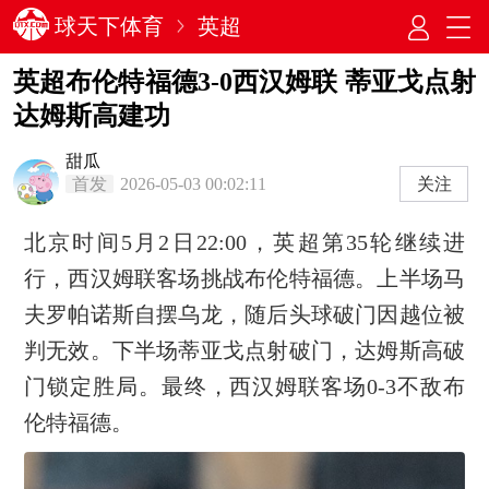
球天下体育
英超
英超布伦特福德3-0西汉姆联 蒂亚戈点射
达姆斯高建功
甜瓜
首发
2026-05-03 00:02:11
关注
北京时间5月2日22:00，英超第35轮继续进
行，西汉姆联客场挑战布伦特福德。上半场马
夫罗帕诺斯自摆乌龙，随后头球破门因越位被
判无效。下半场蒂亚戈点射破门，达姆斯高破
门锁定胜局。最终，西汉姆联客场0-3不敌布
伦特福德。