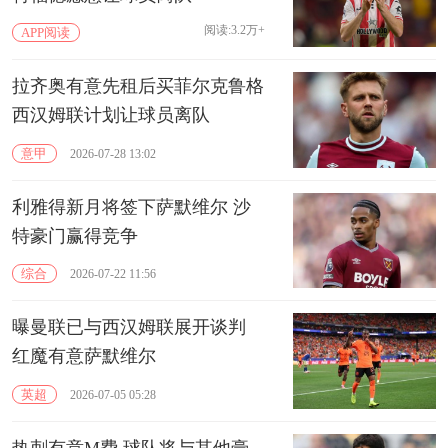
阅读:3.2万+
APP阅读
拉齐奥有意先租后买菲尔克鲁格
西汉姆联计划让球员离队
意甲
2026-07-28 13:02
利雅得新月将签下萨默维尔 沙
特豪门赢得竞争
综合
2026-07-22 11:56
曝曼联已与西汉姆联展开谈判
红魔有意萨默维尔
英超
2026-07-05 05:28
热刺有意M费 球队将与其他豪