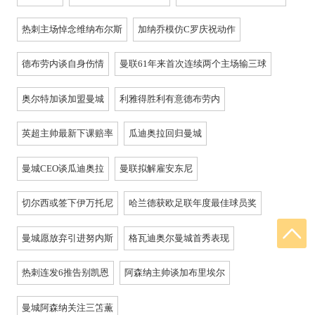
热刺主场悼念维纳布尔斯
加纳乔模仿C罗庆祝动作
德布劳内谈自身伤情
曼联61年来首次连续两个主场输三球
奥尔特加谈加盟曼城
利雅得胜利有意德布劳内
英超主帅最新下课赔率
瓜迪奥拉回归曼城
曼城CEO谈瓜迪奥拉
曼联拟解雇安东尼
切尔西或签下伊万托尼
哈兰德获欧足联年度最佳球员奖
曼城愿放弃引进努内斯
格瓦迪奥尔曼城首秀表现
热刺连发6推告别凯恩
阿森纳主帅谈加布里埃尔
曼城阿森纳关注三笘薫