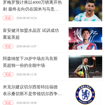
罗梅罗预计将以4000万镑离开热
刺 最终去向仍在国米与马竞的
竞争中
英超
2026-08-06 16:24
富安健洋加盟水晶宫 试训成功
重返英超
英超
2026-08-06 12:07
阿森纳签下28岁中场吉马良斯
英超独一份的全能中场
英超
2026-08-06 11:36
米克尔建议切尔西签特拉福德
表示桑切斯不是带领切尔西争冠
的门将
英超
2026-08-05 18:06