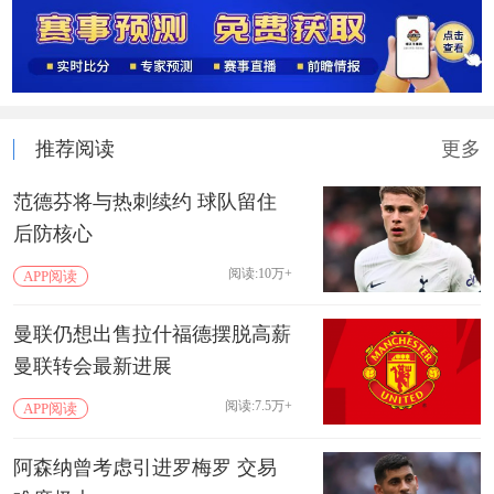
推荐阅读
更多
范德芬将与热刺续约 球队留住
后防核心
阅读:10万+
APP阅读
曼联仍想出售拉什福德摆脱高薪
曼联转会最新进展
阅读:7.5万+
APP阅读
阿森纳曾考虑引进罗梅罗 交易