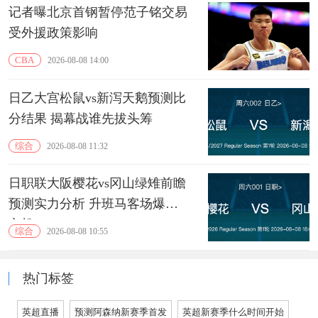
记者曝北京首钢暂停范子铭交易
受外援政策影响
CBA
2026-08-08 14:00
日乙大宫松鼠vs新泻天鹅预测比
分结果 揭幕战谁先拔头筹
综合
2026-08-08 11:32
日职联大阪樱花vs冈山绿雉前瞻
预测实力分析 升班马客场爆冷
良机
综合
2026-08-08 10:55
热门标签
英超直播
预测阿森纳新赛季首发
英超新赛季什么时间开始