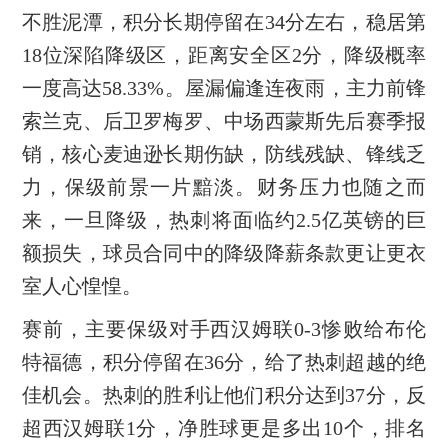
不胜泥潭，积分长期停留在34分左右，稳居第
18位深陷降级区，距离安全区2分，降级概率
一度高达58.33%。屋漏偏逢连夜雨，主力前锋
索兰克、后卫罗梅罗、中场西蒙斯先后赛季报
销，核心麦迪逊长期伤缺，防线残缺、锋线乏
力，保级前景一片黯淡。财务压力也随之而
来，一旦降级，热刺将面临约2.5亿英镑的巨
额损失，球员合同中的降级降薪条款更让更衣
室人心惶惶。
赛前，主要保级对手西汉姆联0-3惨败给布伦
特福德，积分停留在36分，给了热刺超越的绝
佳机会。热刺的胜利让他们积分达到37分，反
超西汉姆联1分，净胜球更是多出10个，排名