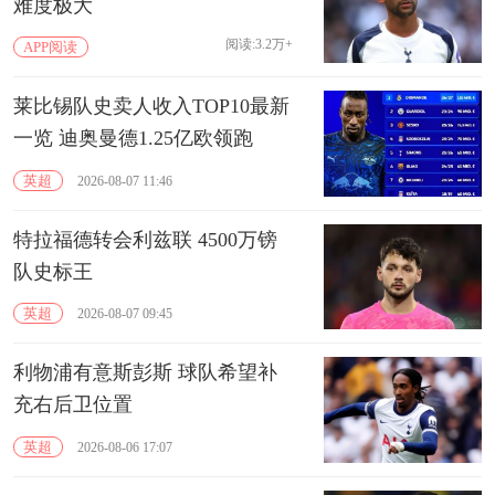
难度极大
阅读:3.2万+
APP阅读
莱比锡队史卖人收入TOP10最新
一览 迪奥曼德1.25亿欧领跑
英超
2026-08-07 11:46
特拉福德转会利兹联 4500万镑
队史标王
英超
2026-08-07 09:45
利物浦有意斯彭斯 球队希望补
充右后卫位置
英超
2026-08-06 17:07