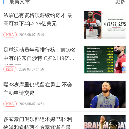
最新文章
更多
浓眉已有资格顶薪续约奇才 最
高可签下4年2.75亿美元
NBA
2026-08-07 15:40
足球运动员年薪排行榜：前10名
中有6位来自沙特 C罗2.119亿镑
断层领跑‌
综合
2026-08-07 14:56
曝38岁库里仍想留在勇士 不会
主动申请交易
NBA
2026-08-07 14:51
多家豪门俱乐部追求姆巴耶 利
物浦和多特两个方案逐渐凸显