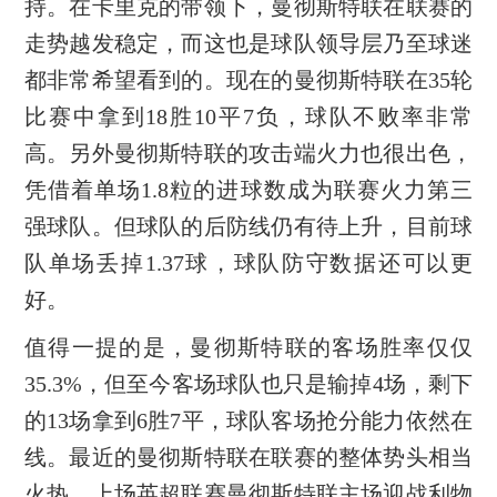
持。在卡里克的带领下，曼彻斯特联在联赛的
走势越发稳定，而这也是球队领导层乃至球迷
都非常希望看到的。现在的曼彻斯特联在35轮
比赛中拿到18胜10平7负，球队不败率非常
高。另外曼彻斯特联的攻击端火力也很出色，
凭借着单场1.8粒的进球数成为联赛火力第三
强球队。但球队的后防线仍有待上升，目前球
队单场丢掉1.37球，球队防守数据还可以更
好。
值得一提的是，曼彻斯特联的客场胜率仅仅
35.3%，但至今客场球队也只是输掉4场，剩下
的13场拿到6胜7平，球队客场抢分能力依然在
线。最近的曼彻斯特联在联赛的整体势头相当
火热，上场英超联赛曼彻斯特联主场迎战利物