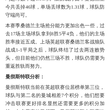
今共丢掉46球，单场丢球数为1.31球，球队防
守端尚可。
本赛季桑德兰主场抢分能力更加出色一些，过
去17场主场球队拿到8胜5平4负，他们的主场
胜率接近五成。上场英超联赛桑德兰客战狼队
战成1-1平局之后，球队终结了过去两连败势
头，但目前他们仍然三场不胜，球队仍需要为
重返胜轨而努力。
曼彻斯特联分析：
曼彻斯特联当前在英超联赛位居榜单第三位，
球队与第二名的曼城相差7个积分，他们想要
冲击联赛更好排名显然还需要更多的积分加