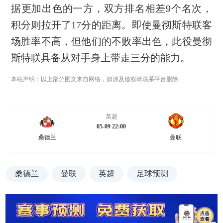
据更加出色的一方，双方排名相差9个名次，
积分则拉开了17分的距离。即使曼彻斯特联客
场胜率不高，但他们的不败率出色，此役曼彻
斯特联具备从对手身上带走三分的能力。
本站声明：以上部分图文来自网络，如涉及侵权请联系平台删除
英超
05-09 22:00
桑德兰
曼联
桑德兰
曼联
英超
足球预测