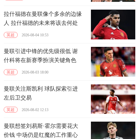
拉什福德在曼联像个多余的边缘
人 拉什福德的未来将该去何处
英超
2026-08-04 10:53
曼联引进中锋的优先级很低 谢
什科将在新赛季扮演关键角色
英超
2026-08-03 18:00
曼联关注斯凯利 球队探索引进
左后卫交易
英超
2026-08-02 12:13
曼联想签刘易斯·霍尔需要花大
价钱 中场仍是红魔的工作重心