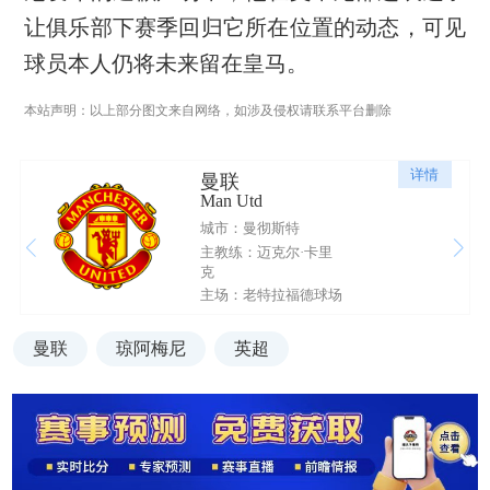
让俱乐部下赛季回归它所在位置的动态，可见
球员本人仍将未来留在皇马。
本站声明：以上部分图文来自网络，如涉及侵权请联系平台删除
详情
曼联
Man Utd
城市：曼彻斯特
主教练：迈克尔·卡里
克
主场：老特拉福德球场
曼联
琼阿梅尼
英超