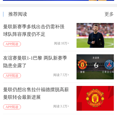
推荐阅读
更多
曼联新赛季多线出击仍需补强
球队阵容厚度仍不足
阅读:10万+
APP阅读
友谊赛曼联1-1巴黎 两队新赛季
隐患全露了
阅读:7.5万+
APP阅读
曼联仍想出售拉什福德摆脱高薪
曼联转会最新进展
阅读:3.2万+
APP阅读