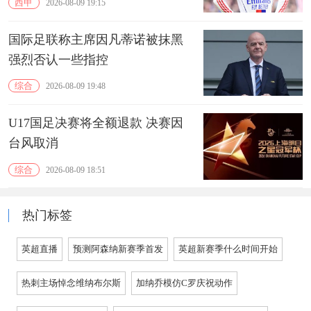
西甲
2026-08-09 19:15
国际足联称主席因凡蒂诺被抹黑
强烈否认一些指控
综合
2026-08-09 19:48
U17国足决赛将全额退款 决赛因
台风取消
综合
2026-08-09 18:51
热门标签
英超直播
预测阿森纳新赛季首发
英超新赛季什么时间开始
热刺主场悼念维纳布尔斯
加纳乔模仿C罗庆祝动作