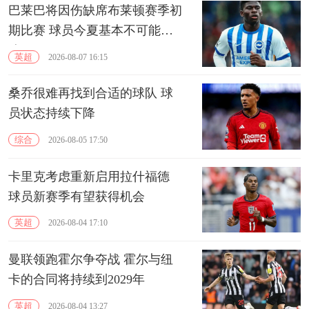
巴莱巴将因伤缺席布莱顿赛季初
期比赛 球员今夏基本不可能离
队
英超
2026-08-07 16:15
桑乔很难再找到合适的球队 球
员状态持续下降
综合
2026-08-05 17:50
卡里克考虑重新启用拉什福德
球员新赛季有望获得机会
英超
2026-08-04 17:10
曼联领跑霍尔争夺战 霍尔与纽
卡的合同将持续到2029年
英超
2026-08-04 13:27