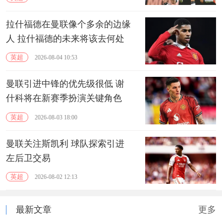
拉什福德在曼联像个多余的边缘
人 拉什福德的未来将该去何处
英超
2026-08-04 10:53
曼联引进中锋的优先级很低 谢
什科将在新赛季扮演关键角色
英超
2026-08-03 18:00
曼联关注斯凯利 球队探索引进
左后卫交易
英超
2026-08-02 12:13
最新文章
更多