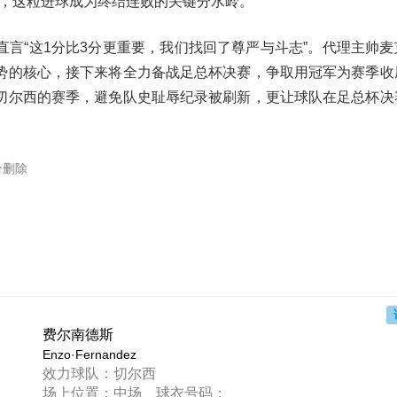
1，这粒进球成为终结连败的关键分水岭。
言“这1分比3分更重要，我们找回了尊严与斗志”。代理主帅麦
势的核心，接下来将全力备战足总杯决赛，争取用冠军为赛季收
切尔西的赛季，避免队史耻辱纪录被刷新，更让球队在足总杯决
台删除
费尔南德斯
Enzo·Fernandez
效力球队：切尔西
场上位置：中场 球衣号码：