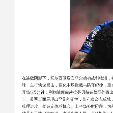
在连败阴影下，切尔西做客安菲尔德挑战利物浦，
球，主打快速反击，强化中场拦截与防守纪律，重
开场仅5分钟，利物浦便由赫拉芬贝赫在禁区外轰出
下，蓝军反而展现出罕见的韧性，防守端众志成城
梳理进攻、创造定位球机会。上半场补时阶段，切