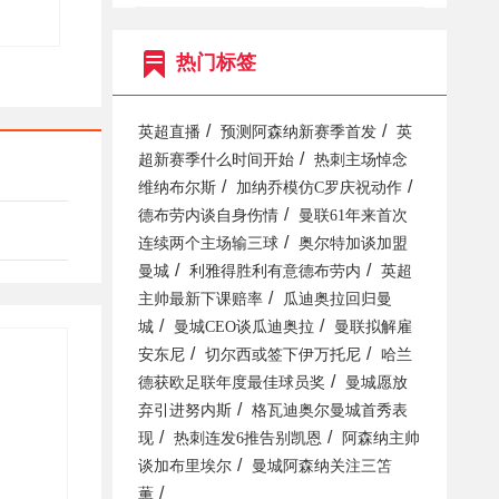
热门标签
/
/
英超直播
预测阿森纳新赛季首发
英
/
超新赛季什么时间开始
热刺主场悼念
/
/
维纳布尔斯
加纳乔模仿C罗庆祝动作
/
德布劳内谈自身伤情
曼联61年来首次
/
连续两个主场输三球
奥尔特加谈加盟
/
/
曼城
利雅得胜利有意德布劳内
英超
/
主帅最新下课赔率
瓜迪奥拉回归曼
/
/
城
曼城CEO谈瓜迪奥拉
曼联拟解雇
/
/
安东尼
切尔西或签下伊万托尼
哈兰
/
德获欧足联年度最佳球员奖
曼城愿放
/
弃引进努内斯
格瓦迪奥尔曼城首秀表
/
/
现
热刺连发6推告别凯恩
阿森纳主帅
/
谈加布里埃尔
曼城阿森纳关注三笘
/
薫