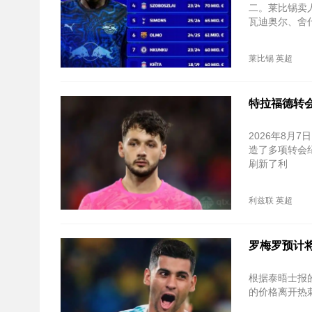
二。莱比锡卖
瓦迪奥尔、舍
莱比锡
英超
特拉福德转会
2026年8月
造了多项转会纪
刷新了利
利兹联
英超
罗梅罗预计将
根据泰晤士报
的价格离开热