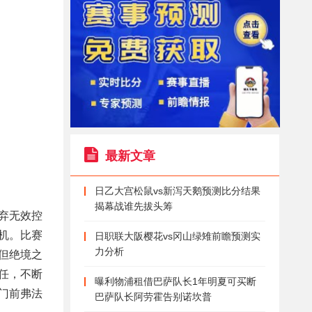
最新文章
日乙大宫松鼠vs新泻天鹅预测比分结果
揭幕战谁先拔头筹
弃无效控
机。比赛
日职联大阪樱花vs冈山绿雉前瞻预测实
力分析
但绝境之
任，不断
曝利物浦租借巴萨队长1年明夏可买断
门前弗法
巴萨队长阿劳霍告别诺坎普