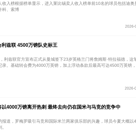
人收入榜根据榜单显示，进入莱比锡卖人收入榜单前10名的球员包括迪奥
什科、索博
2026-
利兹联 4500万镑队史标王
7日，利兹联官方宣布正式从曼城签下23岁英格兰门将詹姆斯·特拉福德，这
录。基础转会费为‌4000万英镑‌，加上浮动条款后最高可达‌4500万英镑‌
2026-0
以4000万镑离开热刺 最终去向仍在国米与马竞的竞争中
的报道，罗梅罗吸引马竞和国际米兰两家俱乐部的兴趣，球员今夏大概以40
刺。