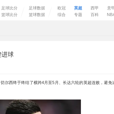
足球比分
足球数据
欧冠
英超
西甲
意
篮球比分
篮球数据
综合
专题
百科
NB
键进球
浦，切尔西终于终结了横跨4月至5月、长达六轮的英超连败，避免追