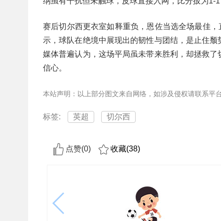
纳虽有干扰但未触球，皮球直接入网，比分扳为1-
赛后切尔西更衣室如释重负，恩佐当选全场最佳，直
示，球队在绝境中展现出的韧性与团结，是止住颓
媒体普遍认为，这场平局虽未带来胜利，却拯救了
信心。
本站声明：以上部分图文来自网络，如涉及侵权请联系平
标签:
英超
切尔西
点赞(
0
)
收藏(
38
)