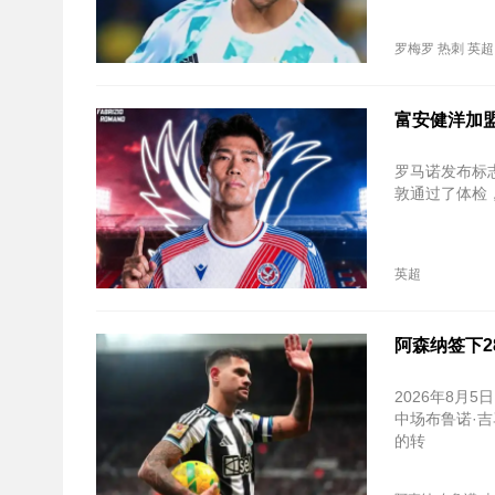
罗梅罗
热刺
英超
富安健洋加
罗马诺发布标志
敦通过了体检
英超
阿森纳签下2
2026年8月
中场布鲁诺·吉
的转