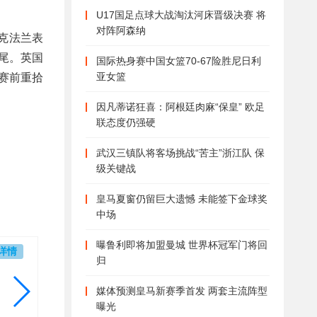
U17国足点球大战淘汰河床晋级决赛 将
对阵阿森纳
克法兰表
尾。英国
国际热身赛中国女篮70-67险胜尼日利
亚女篮
赛前重拾
因凡蒂诺狂喜：阿根廷肉麻“保皇” 欧足
联态度仍强硬
武汉三镇队将客场挑战“苦主”浙江队 保
级关键战
皇马夏窗仍留巨大遗憾 未能签下金球奖
中场
曝鲁利即将加盟曼城 世界杯冠军门将回
详情
归
媒体预测皇马新赛季首发 两套主流阵型
曝光