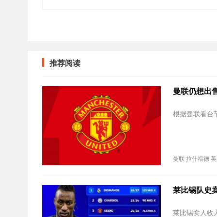
推荐阅读
曼联仍想出
根据曼联看台
曼联
拉什福德
英
莱比锡队史卖
莱比锡卖人收入