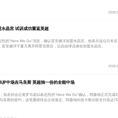
2026-0
盟水晶宫 试训成功重返英超
性的“Here We Go”消息，确认富安健洋加盟水晶宫。他表示这位日本
，富安健洋于夏天离开阿贾克斯后，以自由球员身份加盟水晶宫。
2026-0
8岁中场吉马良斯 英超独一份的全能中场
5日，知名转会记者罗马诺以标志性的“Here We Go”确认，阿森纳正式完成
马良斯的签约，这笔重磅转会尘埃落定。阿森纳向纽卡斯尔联支付高达‌750