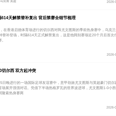
吉马良斯
英超
2026-
614天解禁替补复出 背后禁赛全细节梳理
月5日，在香港启德体育场进行的切尔西对阵尤文图斯的季前热身赛中，乌克
钟替补登场，时隔‌614天‌正式解禁复出，这是他阔别赛场近20个月后首次
赛。
2026-
0切尔西 双方起冲突
月5日晚进行的一场国际足球友谊赛中，意甲劲旅尤文图斯与英超豪门切尔
育场展开强强对话。凭借下半场热格罗瓦的世界波进球，尤文图斯1-0小
阿隆索热身赛两
2026-0