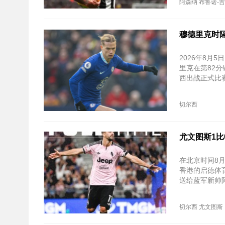
阿森纳
布鲁诺-
穆德里克时隔
2026年8
里克在第82分
西出战正式比
切尔西
尤文图斯1比
在北京时间8
香港的启德体
送给蓝军新帅
切尔西
尤文图斯