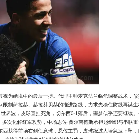
被视为绝境中的最后一搏。代理主帅麦克法兰临危调整战术，放
点限制萨拉赫、赫拉芬贝赫的推进路线，力求先稳住防线再谋生
世界波，皮球直挂死角，切尔西0-1落后，噩梦似乎还要继续。
，多次化解红军攻势，中场恩佐·费尔南德斯承担起组织与串联重
尔西获得前场右侧任意球，恩佐主罚，皮球绕过人墙急速下坠，