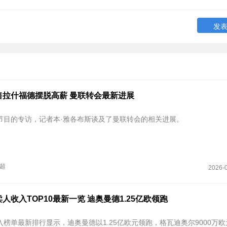
售拉什福德摆脱高薪 曼联转会最新进展
节目的专访，记者本·雅各布斯谈及了曼联转会的相关进展。
超
2026-0
人收入TOP10最新一览 迪奥曼德1.25亿欧领跑
榜单最新排行显示，迪奥曼德以1.25亿欧元领跑，格瓦迪奥尔9000万