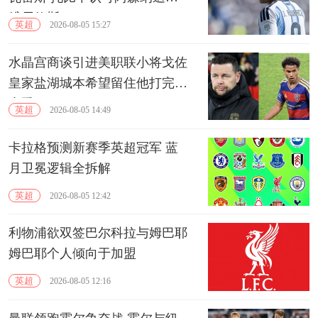
维尼修斯
英超
2026-08-05 15:27
水晶宫商谈引进美职联小将戈佐
皇家盐湖城本希望留住他打完本
赛季
英超
2026-08-05 14:49
卡拉格预测新赛季英超冠军 蓝
月卫冕逻辑全拆解
英超
2026-08-05 12:42
利物浦欲双签巴尔科拉与姆巴耶
‌姆巴耶个人倾向于加盟
英超
2026-08-05 12:16