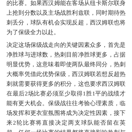
的比赛。如果西汉姆能在客场从纽卡斯尔联身
上抢到分数以及主场战胜利兹联，同时期待热
刺丢分，球队有机会实现反超，西汉姆联也将
为了保级全力以赴。
决定这场保级战走向的关键因素众多，首先是
净胜球与进球数，热刺目前净胜球更多，占据
明显优势，这意味着即使两队最终同分，热刺
大概率凭借此优势保级，西汉姆联若想反超热
刺就需要获得更多的积分，这也要求西汉姆联
在最后2场比赛必须至少取得1胜1平的战绩才
能有更大机会。保级战往往考验心理素质，临
场发挥和更衣室氛围将成为决定性因素，接下
来2轮比赛将直接决定两支球队能否留在英