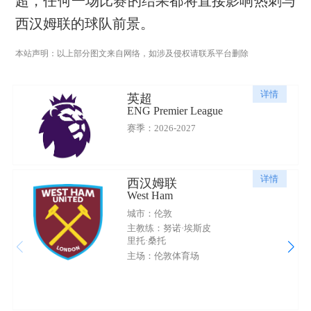
超，任何一场比赛的结果都将直接影响热刺与
西汉姆联的球队前景。
本站声明：以上部分图文来自网络，如涉及侵权请联系平台删除
详情
英超
ENG Premier League
赛季：2026-2027
详情
西汉姆联
West Ham
城市：伦敦
主教练：努诺·埃斯皮
里托·桑托
主场：伦敦体育场