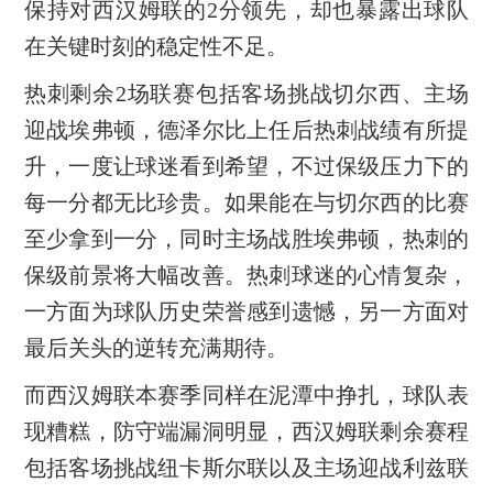
保持对西汉姆联的2分领先，却也暴露出球队
在关键时刻的稳定性不足。
热刺剩余2场联赛包括客场挑战切尔西、主场
迎战埃弗顿，德泽尔比上任后热刺战绩有所提
升，一度让球迷看到希望，不过保级压力下的
每一分都无比珍贵。如果能在与切尔西的比赛
至少拿到一分，同时主场战胜埃弗顿，热刺的
保级前景将大幅改善。热刺球迷的心情复杂，
一方面为球队历史荣誉感到遗憾，另一方面对
最后关头的逆转充满期待。
而西汉姆联本赛季同样在泥潭中挣扎，球队表
现糟糕，防守端漏洞明显，西汉姆联剩余赛程
包括客场挑战纽卡斯尔联以及主场迎战利兹联