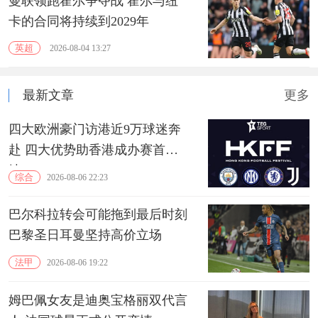
曼联领跑霍尔争夺战 霍尔与纽
卡的合同将持续到2029年
英超
2026-08-04 13:27
最新文章
更多
四大欧洲豪门访港近9万球迷奔
赴 四大优势助香港成办赛首选
地
综合
2026-08-06 22:23
巴尔科拉转会可能拖到最后时刻
巴黎圣日耳曼坚持高价立场
法甲
2026-08-06 19:22
姆巴佩女友是迪奥宝格丽双代言