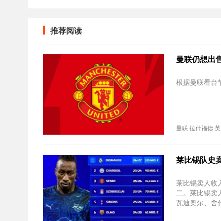
推荐阅读
曼联仍想出
根据曼联看台
曼联
拉什福德
英
莱比锡队史卖
莱比锡卖人收入
二。莱比锡卖
瓦迪奥尔、舍