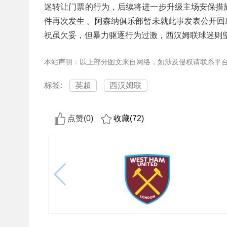
迷转让门票的行为，后续将进一步升级主场安保措
件再次发生 。阿森纳俱乐部暂未就此事发表公开
祝虽欠妥，但暴力驱逐行为过激，西汉姆联球迷则坚
本站声明：以上部分图文来自网络，如涉及侵权请联系平
标签:
英超
西汉姆联
点赞(
0
)
收藏(
72
)