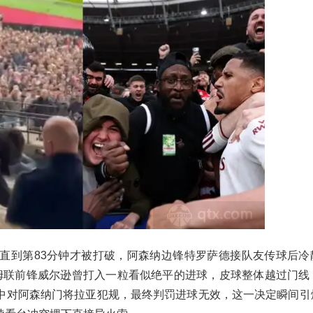
直到第83分钟才被打破，阿森纳边锋特罗萨德接队友传球后冷
汉姆联前锋威尔逊曾打入一粒看似绝平的进球，皮球整体越过门线，
中对阿森纳门将拉亚犯规，最终判罚进球无效，这一决定瞬间引