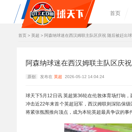
首页
首页
>
英超
>
阿森纳球迷在西汉姆联主队区庆祝 随后被赶出
阿森纳球迷在西汉姆联主队区庆祝
原创
发布在
英超
2026-05-12 14:04:24
球天下5月12日讯 英超第36轮在伦敦体育场打
冲击近22年来首个英超冠军，西汉姆联则深陷保
将紧张氛围推向顶点，成为本轮英超最具争议的事