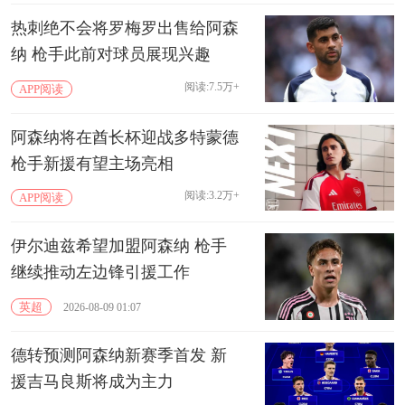
热刺绝不会将罗梅罗出售给阿森
纳 枪手此前对球员展现兴趣
阅读:7.5万+
APP阅读
阿森纳将在酋长杯迎战多特蒙德
枪手新援有望主场亮相
阅读:3.2万+
APP阅读
伊尔迪兹希望加盟阿森纳 枪手
继续推动左边锋引援工作
英超
2026-08-09 01:07
德转预测阿森纳新赛季首发 新
援吉马良斯将成为主力