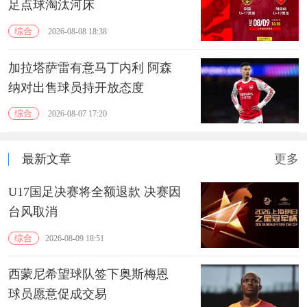
足点球淘汰河床
综合
2026-08-08 18:38
加拉塔萨雷有意马丁内利 阿森
纳对出售球员持开放态度
综合
2026-08-07 17:20
最新文章
更多
U17国足决赛将全额退款 决赛因
台风取消
综合
2026-08-09 18:51
西蒙尼希望球队签下奥斯梅恩
球员愿意促成交易