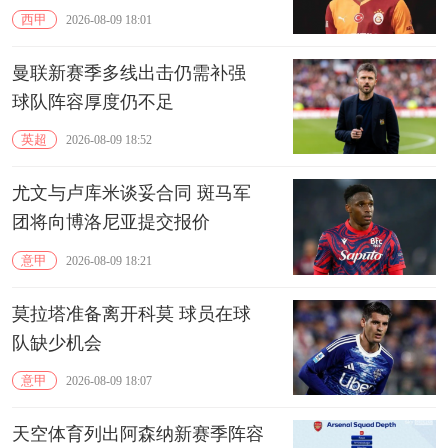
西甲
2026-08-09 18:01
曼联新赛季多线出击仍需补强
球队阵容厚度仍不足
英超
2026-08-09 18:52
尤文与卢库米谈妥合同 斑马军
团将向博洛尼亚提交报价
意甲
2026-08-09 18:21
莫拉塔准备离开科莫 球员在球
队缺少机会
意甲
2026-08-09 18:07
天空体育列出阿森纳新赛季阵容