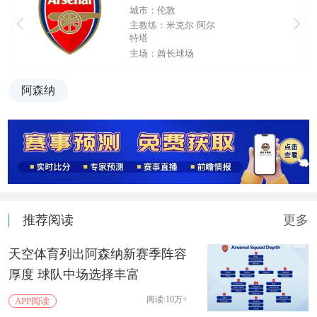
城市：伦敦
主教练：米克尔·阿尔
特塔
主场：酋长球场
阿森纳
推荐阅读
更多
天空体育列出阿森纳新赛季阵容
厚度 球队中场选择丰富
阅读:10万+
APP阅读