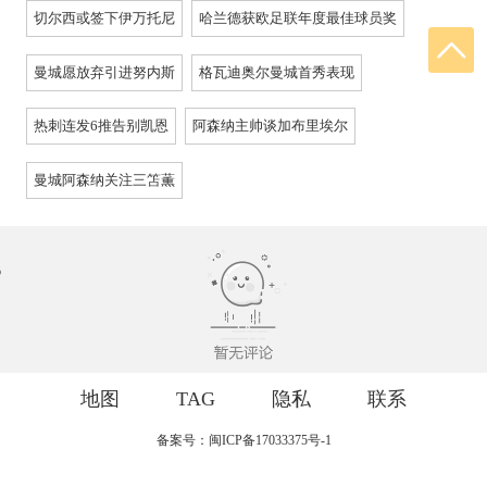
切尔西或签下伊万托尼
哈兰德获欧足联年度最佳球员奖
曼城愿放弃引进努内斯
格瓦迪奥尔曼城首秀表现
热刺连发6推告别凯恩
阿森纳主帅谈加布里埃尔
曼城阿森纳关注三笘薫
地图
TAG
隐私
联系
备案号：闽ICP备17033375号-1