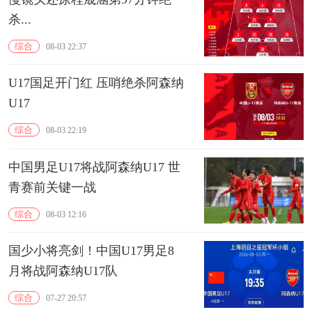
杀...
综合
08-03 22:37
U17国足开门红 压哨绝杀阿森纳
U17
综合
08-03 22:19
中国男足U17将战阿森纳U17 世
青赛前关键一战
综合
08-03 12:16
国少小将亮剑！中国U17男足8
月将战阿森纳U17队
综合
07-27 20:57