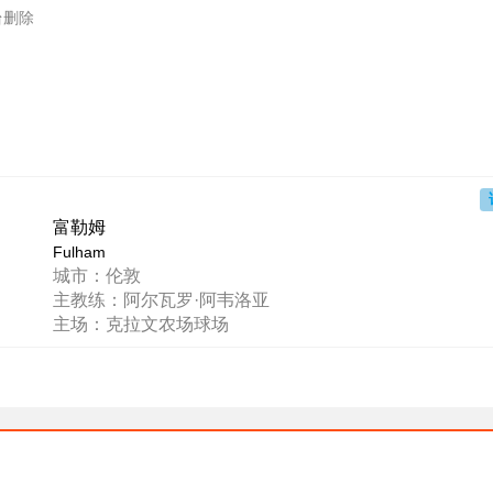
台删除
富勒姆
Fulham
城市：伦敦
主教练：阿尔瓦罗·阿韦洛亚
主场：克拉文农场球场