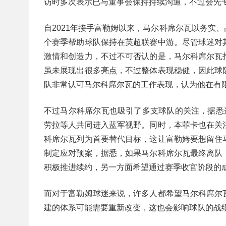
访时多次表示已与董事会保持持续沟通，不过会先
自2021年接手富勒姆以来，马尔科席尔瓦以务实
个赛季帮助球队保持在英超联赛中游。尽管球迷对
激情和创造力，不过不可否认的是，马尔科席尔瓦
虽未展现出很多亮点，不过整体表现稳健，因此球
队非常认可马尔科席尔瓦的工作表现，认为他在有
不过马尔科席尔瓦也吸引了多支球队的关注，据悉
劳拉等人共同进入蓝军视野。同时，本菲卡也在关
科席尔瓦列为首要替代目标，这让富勒姆要想留住
制定应对预案，据悉，如果马尔科席尔瓦最终离队
积极推进续约，另一方面希望通过赛季收官阶段的
而对于富勒姆球迷来说，许多人都希望马尔科席尔
建的体系可能需要重新改变，这也会影响球队的战