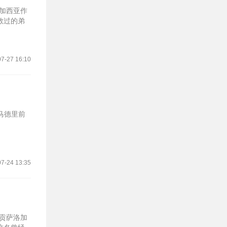
洛加西亚作
教过的弟
7-27 16:10
家马德里前
7-24 13:35
锋贡萨洛加