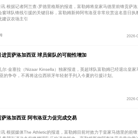
7日讯 根据记者阿兰查-罗德里格斯的报道，富勒姆将皇家马德里前锋贡萨
会窗球队锋线引援的关键目标，富勒姆新帅阿韦洛亚非常欣赏这名昔日执
此建议农场主引
姆
2026-0
引进贡萨洛加西亚 球员留队的可能性增加
尔·金塞拉（Nizaar Kinsella）独家报道，英超球队富勒姆已经退出皇
西亚的争夺，不再将这位西班牙年轻射手列入今夏的引援计划。
2026-0
贡萨洛加西亚 阿韦洛亚力促完成交易
日讯 根据媒体The Athletic的报道，富勒姆目前对效力于皇家马德里的前