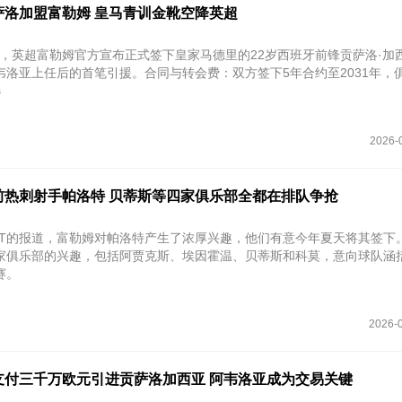
萨洛加盟富勒姆 皇马青训金靴空降英超
4日，英超富勒姆官方宣布正式签下皇家马德里的22岁西班牙前锋贡萨洛·加
洛亚上任后的首笔引援。‌合同与转会费‌：双方签下5年合约至2031年，
选
2026-
前热刺射手帕洛特 贝蒂斯等四家俱乐部全都在排队争抢
PORT的报道，富勒姆对帕洛特产生了浓厚兴趣，他们有意今年夏天将其签下
家俱乐部的兴趣，包括阿贾克斯、埃因霍温、贝蒂斯和科莫，意向球队涵
赛。
2026-0
支付三千万欧元引进贡萨洛加西亚 阿韦洛亚成为交易关键