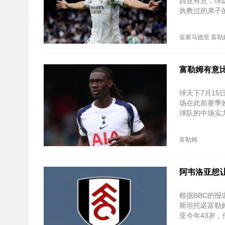
西亚有意，球
执教过的弟子
皇家马德里
富勒
富勒姆有意
球天下7月15
场在此前赛季
球队的中场实
富勒姆
阿韦洛亚想
根据BBC的
斯坦托诺富勒
亚今年43岁