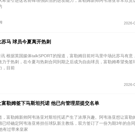
队希望引进这名前锋增强队伍的进攻能力，富勒姆新帅阿韦洛亚非常欣赏
的
姆
2026-0
比苏马 球员今夏离开热刺
日讯 根据英国媒体talkSPORT的报道，富勒姆目前对马里中场比苏马有意
效力于热刺，在今夏与热刺合同到期之后成为自由球员，富勒姆希望免签
力，目前
2026-0
让富勒姆签下马斯坦托诺 他已向管理层提交名单
报道，富勒姆新帅阿韦洛亚对斯坦托诺产生了浓厚兴趣。阿韦洛亚想让富勒
姆已经确定阿韦洛亚将担任球队新主教练，双方签订了一份为期3年的合
，他有过带来皇家