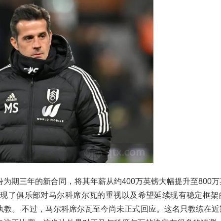
为期三年的新合同，将其年薪从约400万英镑大幅提升至800万
体现了俱乐部对马尔科席尔瓦的重视以及希望延续现有稳定框架
执教。 不过，马尔科席尔瓦至今尚未正式回应。这名只教练在近