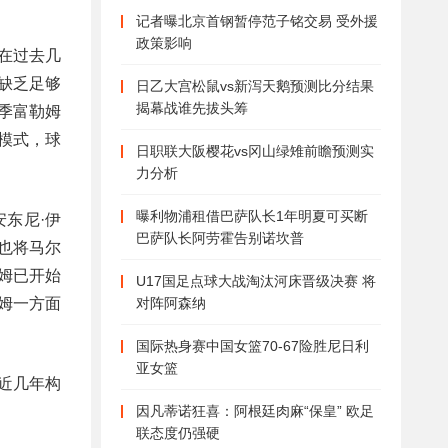
。
记者曝北京首钢暂停范子铭交易 受外援
政策影响
在过去几
缺乏足够
日乙大宫松鼠vs新泻天鹅预测比分结果
揭幕战谁先拔头筹
季富勒姆
模式，球
日职联大阪樱花vs冈山绿雉前瞻预测实
力分析
曝利物浦租借巴萨队长1年明夏可买断
东尼·伊
巴萨队长阿劳霍告别诺坎普
也将马尔
姆已开始
U17国足点球大战淘汰河床晋级决赛 将
对阵阿森纳
姆一方面
国际热身赛中国女篮70-67险胜尼日利
亚女篮
近几年构
因凡蒂诺狂喜：阿根廷肉麻“保皇” 欧足
联态度仍强硬