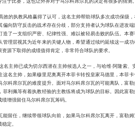
专注于比赛，这也让外界对于马尔科席尔瓦的决定有很多的猜测
、高效的执教风格赢得了认可，这名主帅帮助球队多次成功保级，
其偏向防守反击的战术存在分歧，部分支持者认为球队在进攻端
打造了一支组织严密、纪律性强、难以被轻易击败的队伍。本赛
队管理层视其为近年来的关键人物，希望通过续约延续这一成功
限资源下取得的成绩值得肯定，非常符合球队的要求。
这名主帅已成为切尔西潜在主帅候选人之一，与哈维·阿隆索、安
注这名主帅，如果穆里尼奥离开本菲卡转投皇家马德里，本菲卡
马尔科席尔瓦的难度提升。面对马尔科席尔瓦的可能离队，富勒
，菲利佩等有着执教经验的主教练将成为球队的目标。因此富勒
成绩增强留住马尔科席尔瓦筹码。
瓦能留任，继续带领球队向前，如果马尔科席尔瓦离开，富勒姆
绩稳定。