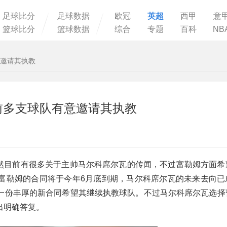
足球比分
足球数据
欧冠
英超
西甲
意
篮球比分
篮球数据
综合
专题
百科
NB
意邀请其执教
前多支球队有意邀请其执教
报道，虽然目前有很多关于主帅马尔科席尔瓦的传闻，不过富勒姆方面
富勒姆的合同将于今年6月底到期，马尔科席尔瓦的未来去向已
一份丰厚的新合同希望其继续执教球队。不过马尔科席尔瓦选择
出明确答复。