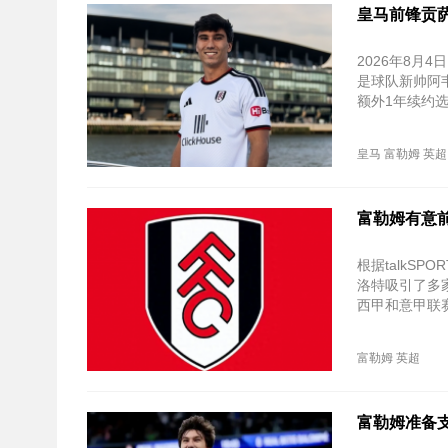
皇马前锋贡
2026年8月
是球队新帅阿韦
额外1年续约
皇马
富勒姆
英超
富勒姆有意
根据talkS
洛特吸引了多
西甲和意甲联
富勒姆
英超
富勒姆准备