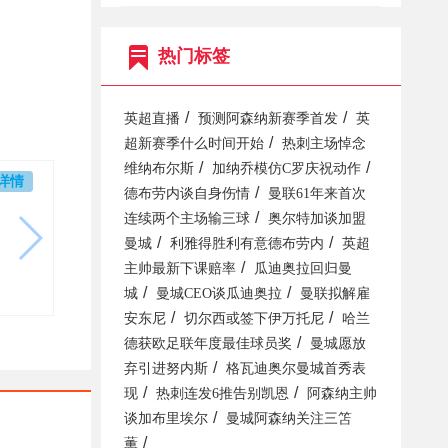
热门标签
/
/
英超直播
预测阿森纳新赛季首发
英
/
超新赛季什么时间开始
热刺主场悼念
/
/
维纳布尔斯
加纳乔模仿C罗庆祝动作
详情
/
德布劳内谈自身伤情
曼联61年来首次
/
连续两个主场输三球
奥尔特加谈加盟
/
/
曼城
利雅得胜利有意德布劳内
英超
/
主帅最新下课赔率
瓜迪奥拉回归曼
/
/
城
曼城CEO谈瓜迪奥拉
曼联拟解雇
/
/
安东尼
切尔西或签下伊万托尼
哈兰
/
德获欧足联年度最佳球员奖
曼城愿放
/
弃引进努内斯
格瓦迪奥尔曼城首秀表
/
/
现
热刺连发6推告别凯恩
阿森纳主帅
/
谈加布里埃尔
曼城阿森纳关注三笘
/
薫