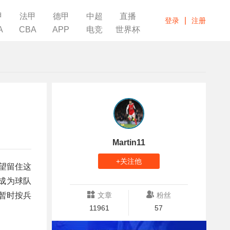
甲
法甲
德甲
中超
直播
|
登录
注册
A
CBA
APP
电竞
世界杯
Martin11
+关注他
希望留住这
成为球队
暂时按兵
文章
粉丝
11961
57