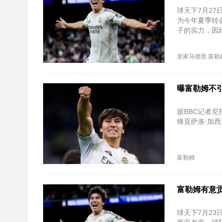
球天下7月2
为今年夏季转
子的实力，因
皇家马德里
富勒
曝富勒姆不
据BBC记者尼扎
锋贡萨洛·加
富勒姆
富勒姆有意
球天下7月23