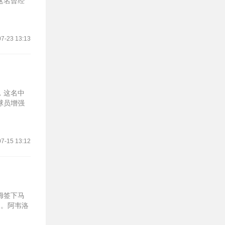
这名曾经
7-23 13:13
，这名中
球员增强
7-15 13:12
姆签下马
同。阿韦洛