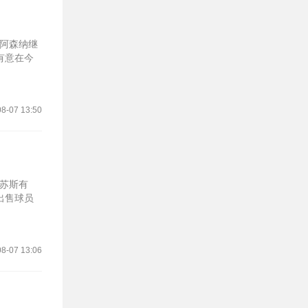
，阿森纳继
有意在今
8-07 13:50
热苏斯有
出售球员
8-07 13:06