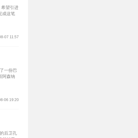
意，希望引进
完成这笔
08-07 11:57
布了一份巴
而阿森纳
8-06 19:20
拉的后卫孔