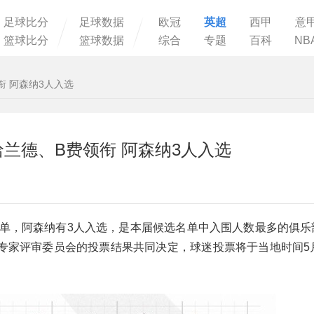
足球比分
足球数据
欧冠
英超
西甲
意
篮球比分
篮球数据
综合
专题
百科
NB
衔 阿森纳3人入选
兰德、B费领衔 阿森纳3人入选
选名单，阿森纳有3人入选，是本届候选名单中入围人数最多的俱
专家评审委员会的投票结果共同决定，球迷投票将于当地时间5月