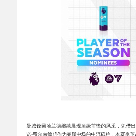
曼城锋霸哈兰德继续展现顶级前锋的风采，凭借出
诺-费尔南德斯作为曼联中场的中流砥柱，本赛季英