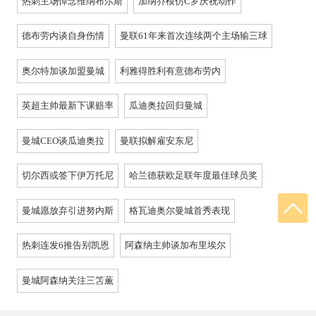
热刺主场悼念维纳布尔斯
加纳乔模仿C罗庆祝动作
德布劳内谈自身伤情
曼联61年来首次连续两个主场输三球
奥尔特加谈加盟曼城
利雅得胜利有意德布劳内
英超主帅最新下课赔率
瓜迪奥拉回归曼城
曼城CEO谈瓜迪奥拉
曼联拟解雇安东尼
切尔西或签下伊万托尼
哈兰德获欧足联年度最佳球员奖
曼城愿放弃引进努内斯
格瓦迪奥尔曼城首秀表现
热刺连发6推告别凯恩
阿森纳主帅谈加布里埃尔
曼城阿森纳关注三笘薫