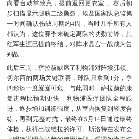
向看台鼓掌致意，提前返回更衣室 。赛后初
步扫描显示腿筋二级撕裂，埃及国家队总监第
一时间确认伤缺周期约4周，当时几乎所有人
都认为，这位赛季末确定离队的功勋前锋，其
红军生涯已提前终结，对阵水晶宫一战成为告
别战。
此后三周，萨拉赫缺席了利物浦对阵埃弗顿、
切尔西的两场关键联赛，球队只拿到1分，争
四形势一度岌岌可危。与此同时，萨拉赫的康
复进程比预期更快，利物浦医疗团队全程跟
进，逐步增加训练强度，从室内恢复到轻度合
练，再到完整对抗，最终在5月14日通过最终
体检，获得出战维拉的许可。斯洛特在发布会