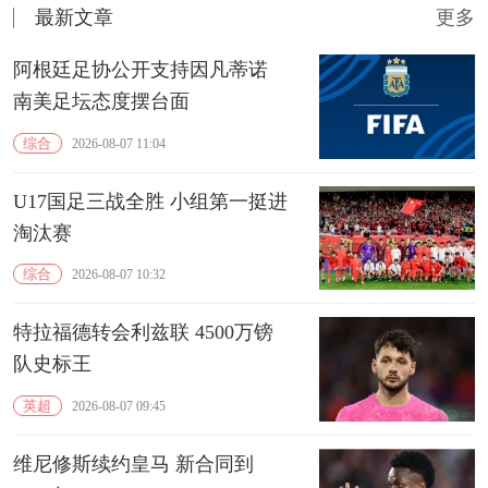
最新文章
更多
阿根廷足协公开支持因凡蒂诺
南美足坛态度摆台面
综合
2026-08-07 11:04
U17国足三战全胜 小组第一挺进
淘汰赛
综合
2026-08-07 10:32
特拉福德转会利兹联 4500万镑
队史标王
英超
2026-08-07 09:45
维尼修斯续约皇马 新合同到