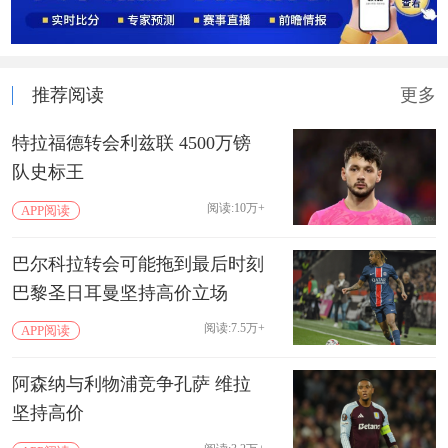
推荐阅读
更多
特拉福德转会利兹联 4500万镑
队史标王
阅读:10万+
APP阅读
巴尔科拉转会可能拖到最后时刻
巴黎圣日耳曼坚持高价立场
阅读:7.5万+
APP阅读
阿森纳与利物浦竞争孔萨 维拉
坚持高价