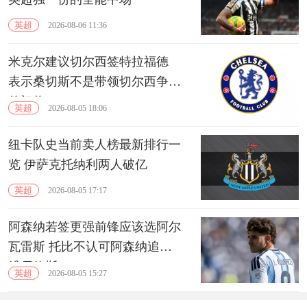
英超
2026-08-06 11:36
米克尔建议切尔西签特拉福德
表示桑切斯不是带领切尔西争冠
的门将
英超
2026-08-05 18:06
纽卡队史当前卖人榜最新排行一
览 伊萨克托纳利两人破亿
英超
2026-08-05 17:17
阿森纳若签更强前锋应该选阿尔
瓦雷斯 托比不认可阿森纳追逐
维尼修斯
英超
2026-08-05 15:27