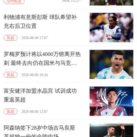
阅读:3.2万+
APP阅读
利物浦有意斯彭斯 球队希望补
充右后卫位置
英超
2026-08-06 17:07
罗梅罗预计将以4000万镑离开热
刺 最终去向仍在国米与马竞的
竞争中
英超
2026-08-06 16:24
富安健洋加盟水晶宫 试训成功
重返英超
英超
2026-08-06 12:07
阿森纳签下28岁中场吉马良斯
英超独一份的全能中场