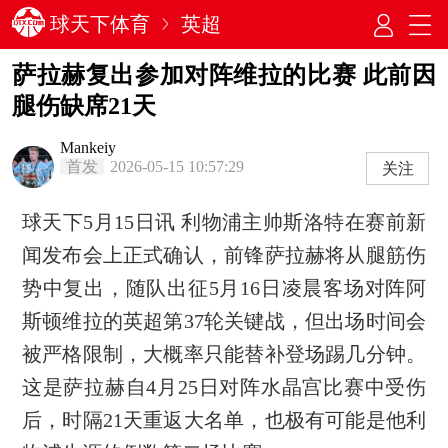
球天下体育
英超
萨拉赫复出参加对阵维拉的比赛 此前因
腿伤缺席21天
Mankeiy
首发
2026-05-15 10:57:29
关注
球天下5月15日讯 利物浦主帅斯洛特在赛前新
闻发布会上正式确认，前锋萨拉赫将从腿筋伤
势中复出，随队出征5月16日凌晨客场对阵阿
斯顿维拉的英超第37轮关键战，但出场时间会
被严格限制，大概率只能替补登场踢几分钟。
这是萨拉赫自4月25日对阵水晶宫比赛中受伤
后，时隔21天重返大名单，也极有可能是他利