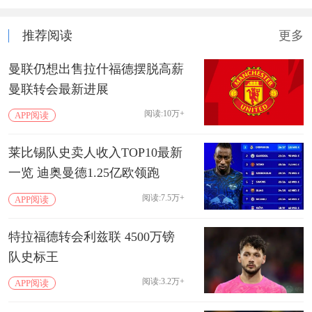
推荐阅读
更多
曼联仍想出售拉什福德摆脱高薪
曼联转会最新进展
阅读:10万+
APP阅读
莱比锡队史卖人收入TOP10最新
一览 迪奥曼德1.25亿欧领跑
阅读:7.5万+
APP阅读
特拉福德转会利兹联 4500万镑
队史标王
阅读:3.2万+
APP阅读