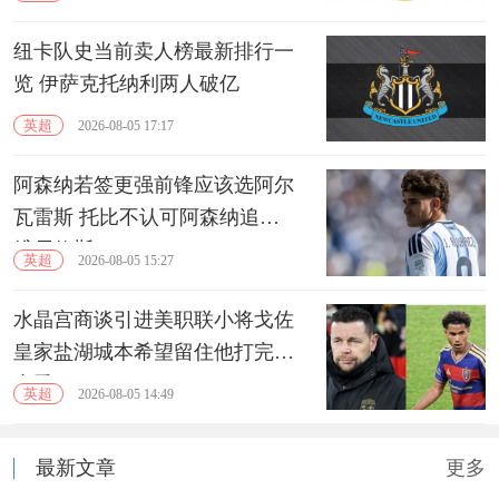
纽卡队史当前卖人榜最新排行一
览 伊萨克托纳利两人破亿
英超
2026-08-05 17:17
阿森纳若签更强前锋应该选阿尔
瓦雷斯 托比不认可阿森纳追逐
维尼修斯
英超
2026-08-05 15:27
水晶宫商谈引进美职联小将戈佐
皇家盐湖城本希望留住他打完本
赛季
英超
2026-08-05 14:49
最新文章
更多