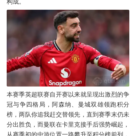
构成。
本赛季英超联赛自开赛以来就呈现出激烈的争
冠与争四格局，阿森纳、曼城双雄领跑积分
榜，两队你追我赶交替领先，直到赛季末仍未
分出胜负，而曼联在卡里克接手后强势崛起，
从赛季初的中游位置一路攀升至积分榜前列，