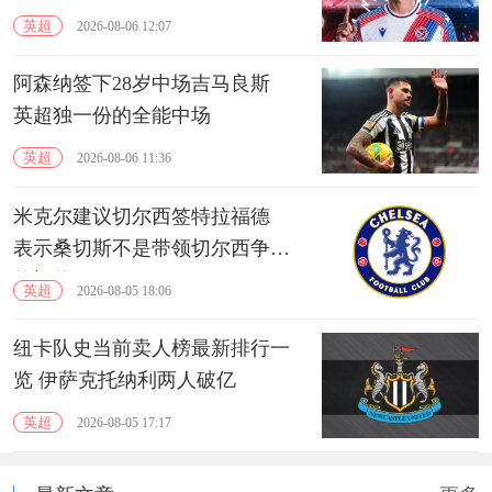
英超
2026-08-06 12:07
阿森纳签下28岁中场吉马良斯
英超独一份的全能中场
英超
2026-08-06 11:36
米克尔建议切尔西签特拉福德
表示桑切斯不是带领切尔西争冠
的门将
英超
2026-08-05 18:06
纽卡队史当前卖人榜最新排行一
览 伊萨克托纳利两人破亿
英超
2026-08-05 17:17