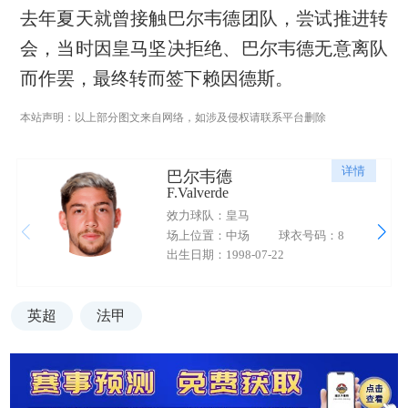
去年夏天就曾接触巴尔韦德团队，尝试推进转
会，当时因皇马坚决拒绝、巴尔韦德无意离队
而作罢，最终转而签下赖因德斯。
本站声明：以上部分图文来自网络，如涉及侵权请联系平台删除
详情
巴尔韦德
F.Valverde
效力球队：皇马
场上位置：中场
球衣号码：8
出生日期：1998-07-22
英超
法甲