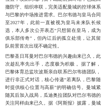
撤防守、组织串联，完美适配曼城的控球体系
与巴黎的中场推进需求。巴尔韦德与皇马合同
至2027年，此前一直被视为皇马未来队长候
选，本人多次公开表态“只想留在皇马，成为
俱乐部传奇”，但内讧后的孤立处境，让其留
队前景首次出现不确定性。
巴黎圣日耳曼对巴尔韦德的兴趣由来已久，此
次趁乱率先出手，态度极为积极 。据了解，
巴黎体育总监坎波斯亲自联系巴尔韦德团队，
进行非正式对话，核心传递“若离队，巴黎随
时提供核心位置与高薪”的明确信号。曼城紧
随其后加入战局，瓜迪奥拉团队对巴尔韦德的
关注同样由来已久。据《阿斯报》披露，曼城