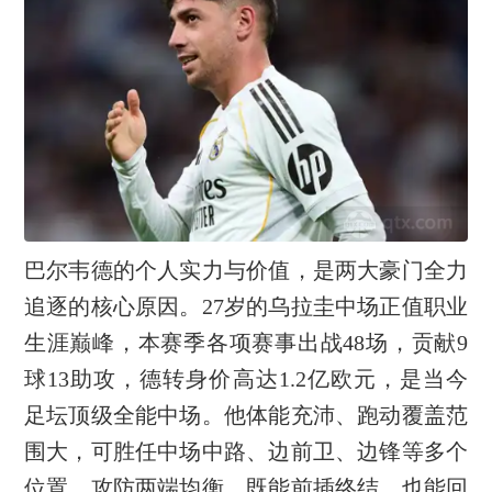
巴尔韦德的个人实力与价值，是两大豪门全力
追逐的核心原因。27岁的乌拉圭中场正值职业
生涯巅峰，本赛季各项赛事出战48场，贡献9
球13助攻，德转身价高达1.2亿欧元，是当今
足坛顶级全能中场。他体能充沛、跑动覆盖范
围大，可胜任中场中路、边前卫、边锋等多个
位置，攻防两端均衡，既能前插终结，也能回