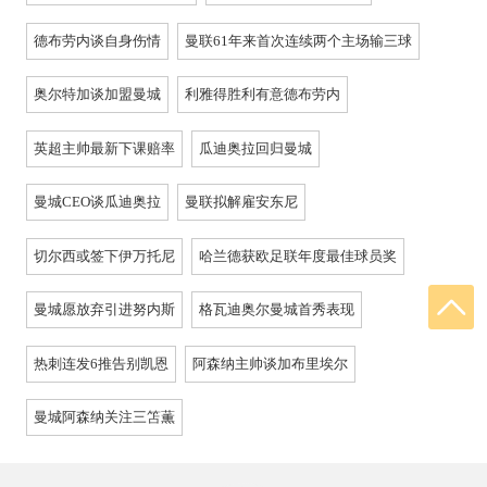
德布劳内谈自身伤情
曼联61年来首次连续两个主场输三球
奥尔特加谈加盟曼城
利雅得胜利有意德布劳内
英超主帅最新下课赔率
瓜迪奥拉回归曼城
曼城CEO谈瓜迪奥拉
曼联拟解雇安东尼
切尔西或签下伊万托尼
哈兰德获欧足联年度最佳球员奖
曼城愿放弃引进努内斯
格瓦迪奥尔曼城首秀表现
热刺连发6推告别凯恩
阿森纳主帅谈加布里埃尔
曼城阿森纳关注三笘薫