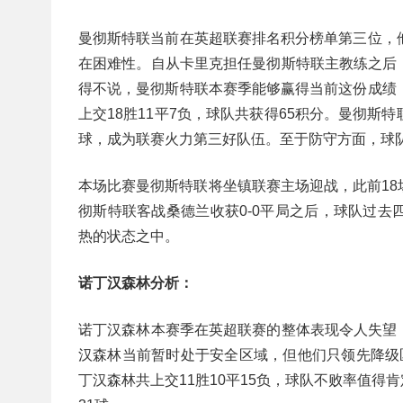
曼彻斯特联当前在英超联赛排名积分榜单第三位，
在困难性。自从卡里克担任曼彻斯特联主教练之后
得不说，曼彻斯特联本赛季能够赢得当前这份成绩
上交18胜11平7负，球队共获得65积分。曼彻斯
球，成为联赛火力第三好队伍。至于防守方面，球队
本场比赛曼彻斯特联将坐镇联赛主场迎战，此前18场
彻斯特联客战桑德兰收获0-0平局之后，球队过
热的状态之中。
诺丁汉森林分析：
诺丁汉森林本赛季在英超联赛的整体表现令人失望
汉森林当前暂时处于安全区域，但他们只领先降级
丁汉森林共上交11胜10平15负，球队不败率值得肯