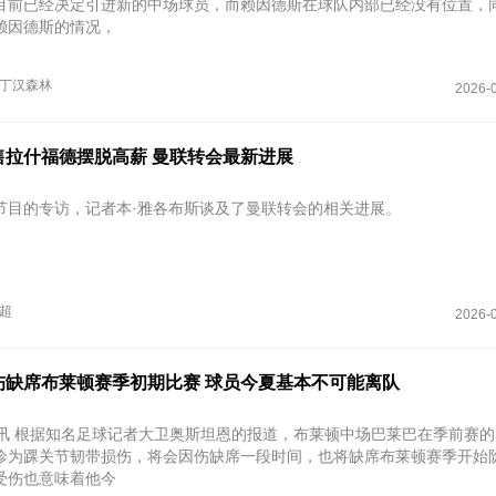
目前已经决定引进新的中场球员，而赖因德斯在球队内部已经没有位置，
赖因德斯的情况，
丁汉森林
2026-0
售拉什福德摆脱高薪 曼联转会最新进展
节目的专访，记者本·雅各布斯谈及了曼联转会的相关进展。
超
2026-0
伤缺席布莱顿赛季初期比赛 球员今夏基本不可能离队
日讯 根据知名足球记者大卫奥斯坦恩的报道，布莱顿中场巴莱巴在季前赛
诊为踝关节韧带损伤，将会因伤缺席一段时间，也将缺席布莱顿赛季开始
受伤也意味着他今