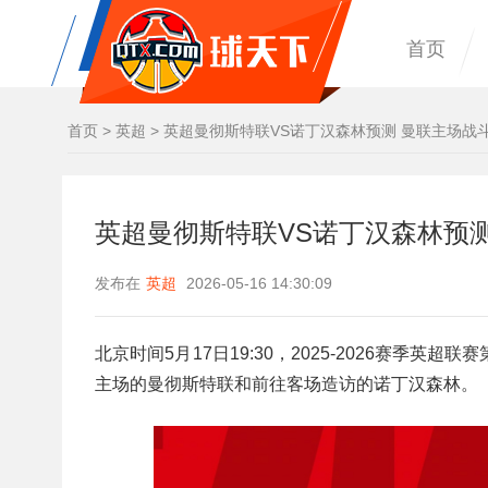
首页
首页
>
英超
>
英超曼彻斯特联VS诺丁汉森林预测 曼联主场战
英超曼彻斯特联VS诺丁汉森林预
发布在
英超
2026-05-16 14:30:09
北京时间5月17日19:30，2025-2026赛季
主场的曼彻斯特联和前往客场造访的诺丁汉森林。