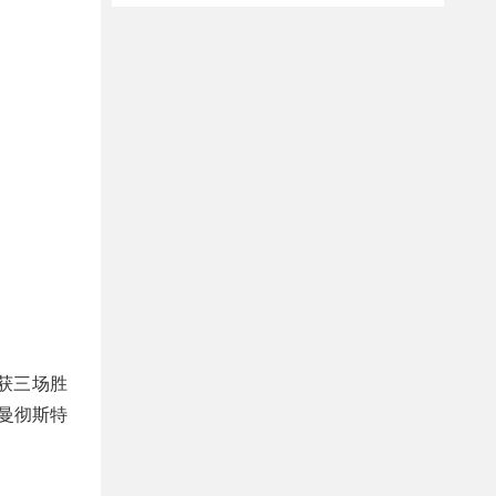
获三场胜
曼彻斯特