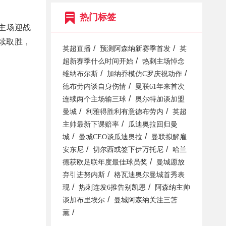
热门标签
林主场迎战
续取胜，
/
/
英超直播
预测阿森纳新赛季首发
英
/
超新赛季什么时间开始
热刺主场悼念
/
/
维纳布尔斯
加纳乔模仿C罗庆祝动作
/
德布劳内谈自身伤情
曼联61年来首次
/
连续两个主场输三球
奥尔特加谈加盟
/
/
曼城
利雅得胜利有意德布劳内
英超
/
主帅最新下课赔率
瓜迪奥拉回归曼
/
/
城
曼城CEO谈瓜迪奥拉
曼联拟解雇
/
/
安东尼
切尔西或签下伊万托尼
哈兰
/
德获欧足联年度最佳球员奖
曼城愿放
/
弃引进努内斯
格瓦迪奥尔曼城首秀表
/
/
现
热刺连发6推告别凯恩
阿森纳主帅
/
谈加布里埃尔
曼城阿森纳关注三笘
/
薫