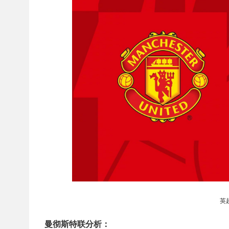
英
曼彻斯特联分析：