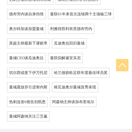
德布劳内谈自身伤情
曼联61年来首次连续两个主场输三球
奥尔特加谈加盟曼城
利雅得胜利有意德布劳内
英超主帅最新下课赔率
瓜迪奥拉回归曼城
曼城CEO谈瓜迪奥拉
曼联拟解雇安东尼
切尔西或签下伊万托尼
哈兰德获欧足联年度最佳球员奖
曼城愿放弃引进努内斯
格瓦迪奥尔曼城首秀表现
热刺连发6推告别凯恩
阿森纳主帅谈加布里埃尔
曼城阿森纳关注三笘薫