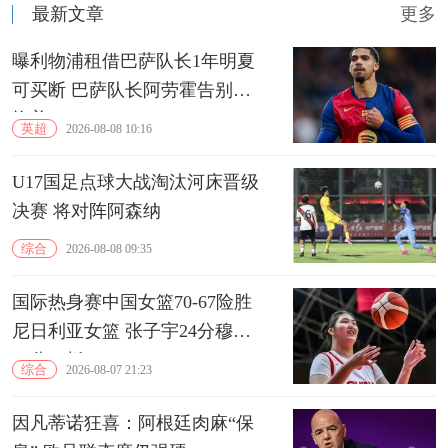
最新文章
更多
曝利物浦租借巴萨队长1年明夏
可买断 巴萨队长阿劳霍告别诺
坎普
英超
2026-08-08 10:16
U17国足点球大战淘汰河床晋级
决赛 将对阵阿森纳
综合
2026-08-08 09:35
国际热身赛中国女篮70-67险胜
尼日利亚女篮 张子宇24分穆萨
15分10板
综合
2026-08-07 21:23
因凡蒂诺狂喜：阿根廷肉麻“保