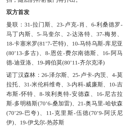
双方首发
曼联：31-拉门斯、23-卢克-肖、6-利桑德罗-
马丁内斯、5-马奎尔、2-达洛特、37-梅努、
18-卡塞米罗(81’7-芒特)、10-马特乌斯-库尼亚
(80’13-多古)、8-恩佐-费尔南德斯、16-阿马
德-迪亚洛、19-姆伯莫(80’11-齐尔克泽)
诺丁汉森林：26-泽尔斯、25-卢卡-内茨、4-莫
拉托、31-米伦科维奇、3-内科-威廉斯、10-吉
布斯-怀特、8-埃利奥特-安德森、16-尼古拉
斯-多明格斯(70’6-桑加雷)、21-奥马里-哈钦森
(70’29-巴夸)、11-克里斯-伍德(70’9-阿沃尼
伊)、19-伊戈尔-热苏斯