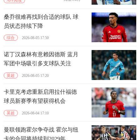
APP阅读
桑乔很难再找到合适的球队 球
员状态持续下降
综合
2026-08-05 17:50
诺丁汉森林有意赖因德斯 蓝月
军团中场吸引多支球队关注
英超
2026-08-05 17:20
卡里克考虑重新启用拉什福德
球员新赛季有望获得机会
英超
2026-08-04 17:10
曼联领跑霍尔争夺战 霍尔与纽
卡的合同将持续到2029年