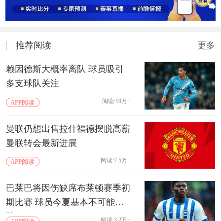
推荐阅读
更多
赖因德斯大概率离队 球员吸引
多支球队关注
阅读:10万+
APP阅读
曼联仍想出售拉什福德摆脱高薪
曼联转会最新进展
阅读:7.5万+
APP阅读
巴莱巴将因伤缺席布莱顿赛季初
期比赛 球员今夏基本不可能离
队
阅读:3.2万+