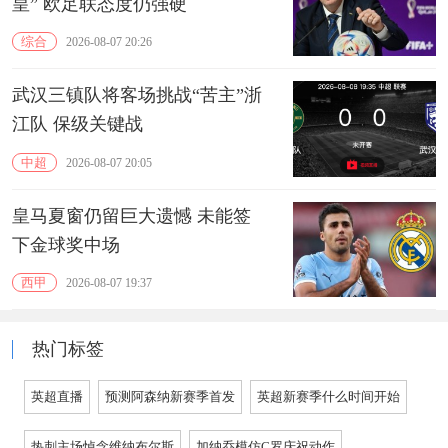
皇” 欧足联态度仍强硬
综合
2026-08-07 20:26
武汉三镇队将客场挑战“苦主”浙
江队 保级关键战
中超
2026-08-07 20:05
皇马夏窗仍留巨大遗憾 未能签
下金球奖中场
西甲
2026-08-07 19:37
热门标签
英超直播
预测阿森纳新赛季首发
英超新赛季什么时间开始
热刺主场悼念维纳布尔斯
加纳乔模仿C罗庆祝动作