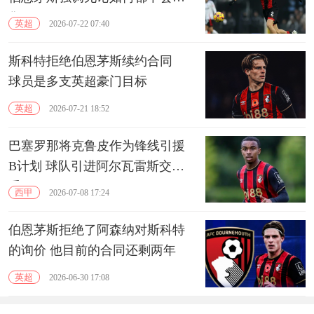
售
英超
2026-07-22 07:40
斯科特拒绝伯恩茅斯续约合同
球员是多支英超豪门目标
英超
2026-07-21 18:52
巴塞罗那将克鲁皮作为锋线引援
B计划 球队引进阿尔瓦雷斯交易
受阻
西甲
2026-07-08 17:24
伯恩茅斯拒绝了阿森纳对斯科特
的询价 他目前的合同还剩两年
英超
2026-06-30 17:08