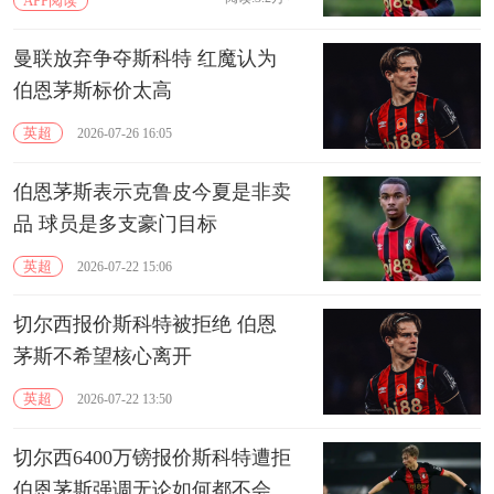
APP阅读
曼联放弃争夺斯科特 红魔认为
伯恩茅斯标价太高
英超
2026-07-26 16:05
伯恩茅斯表示克鲁皮今夏是非卖
品 球员是多支豪门目标
英超
2026-07-22 15:06
切尔西报价斯科特被拒绝 伯恩
茅斯不希望核心离开
英超
2026-07-22 13:50
切尔西6400万镑报价斯科特遭拒
伯恩茅斯强调无论如何都不会出