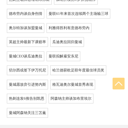
德布劳内谈自身伤情
曼联61年来首次连续两个主场输三球
奥尔特加谈加盟曼城
利雅得胜利有意德布劳内
英超主帅最新下课赔率
瓜迪奥拉回归曼城
曼城CEO谈瓜迪奥拉
曼联拟解雇安东尼
切尔西或签下伊万托尼
哈兰德获欧足联年度最佳球员奖
曼城愿放弃引进努内斯
格瓦迪奥尔曼城首秀表现
热刺连发6推告别凯恩
阿森纳主帅谈加布里埃尔
曼城阿森纳关注三笘薫