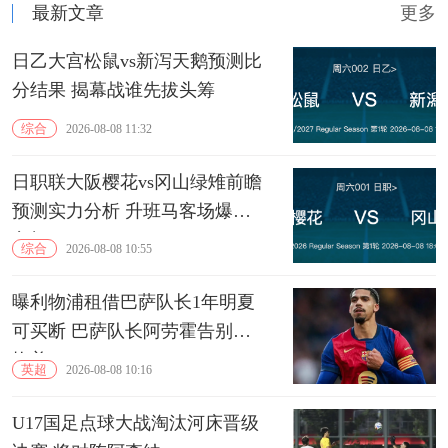
最新文章
更多
日乙大宫松鼠vs新泻天鹅预测比
分结果 揭幕战谁先拔头筹
综合
2026-08-08 11:32
日职联大阪樱花vs冈山绿雉前瞻
预测实力分析 升班马客场爆冷
良机
综合
2026-08-08 10:55
曝利物浦租借巴萨队长1年明夏
可买断 巴萨队长阿劳霍告别诺
坎普
英超
2026-08-08 10:16
U17国足点球大战淘汰河床晋级