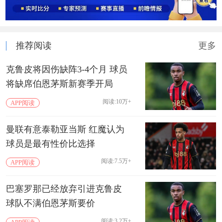
推荐阅读
更多
克鲁皮将因伤缺阵3-4个月 球员
将缺席伯恩茅斯新赛季开局
阅读:10万+
APP阅读
曼联有意泰勒亚当斯 红魔认为
球员是最有性价比选择
阅读:7.5万+
APP阅读
巴塞罗那已经放弃引进克鲁皮
球队不满伯恩茅斯要价
阅读:3.2万+