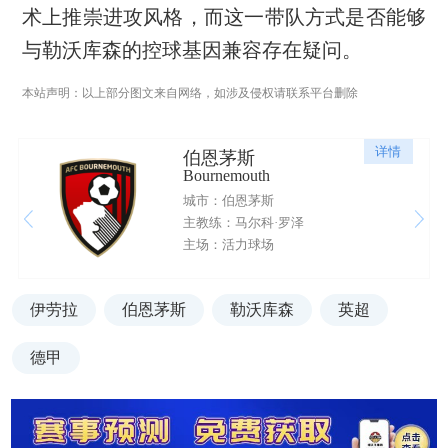
术上推崇进攻风格，而这一带队方式是否能够
与勒沃库森的控球基因兼容存在疑问。
本站声明：以上部分图文来自网络，如涉及侵权请联系平台删除
详情
伯恩茅斯
Bournemouth
城市：伯恩茅斯
主教练：马尔科·罗泽
主场：活力球场
伊劳拉
伯恩茅斯
勒沃库森
英超
德甲