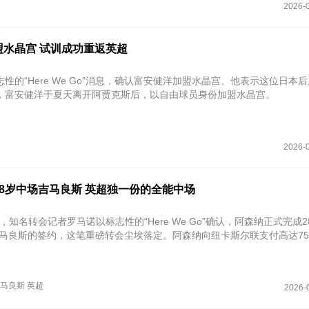
2026-0
盟水晶宫 试训成功重返英超
性的“Here We Go”消息，确认富安健洋加盟水晶宫。他表示这位日本
，富安健洋于夏天离开阿贾克斯后，以自由球员身份加盟水晶宫。
2026-0
8岁中场吉马良斯 英超独一份的全能中场
5日，知名转会记者罗马诺以标志性的“Here We Go”确认，阿森纳正式完成
马良斯的签约，这笔重磅转会尘埃落定。阿森纳向纽卡斯尔联支付高达‌750
吉马良斯
英超
2026-