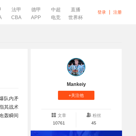
甲
法甲
德甲
中超
直播
|
登录
注册
A
CBA
APP
电竞
世界杯
Mankeiy
+关注他
引爆队内矛
指其战术
炮轰瞬间
文章
粉丝
10761
45