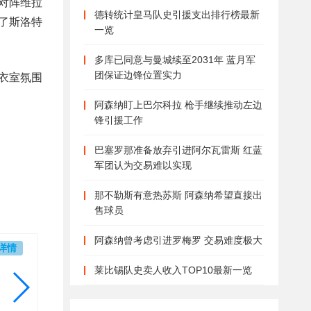
对阵维拉
德转统计皇马队史引援支出排行榜最新
了斯洛特
一览
多库已同意与曼城续至2031年 蓝月军
团保证边锋位置实力
衣室氛围
阿森纳盯上巴尔科拉 枪手继续推动左边
锋引援工作
巴塞罗那准备放弃引进阿尔瓦雷斯 红蓝
军团认为交易难以实现
那不勒斯有意热苏斯 阿森纳希望直接出
售球员
阿森纳曾考虑引进罗梅罗 交易难度极大
详情
莱比锡队史卖人收入TOP10最新一览