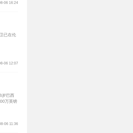
8-06 16:24
后卫已在伦
8-06 12:07
28岁巴西
0万英镑‌
08-06 11:36