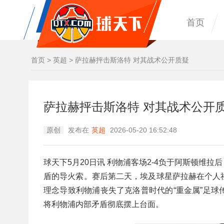
首页
首页
>
英超
>
萨拉赫抨击斯洛特 对其战术公开质疑
萨拉赫抨击斯洛特 对其战术公开
原创
发布在
英超
2026-05-20 16:52:48
球天下5月20日讯 利物浦客场2-4负于阿斯顿维
盾的导火索。赛后第二天，埃及球星萨拉赫在个人
理念导致利物浦丧失了克洛普时代的“重金属”足
将利物浦内部矛盾彻底摆上台面。