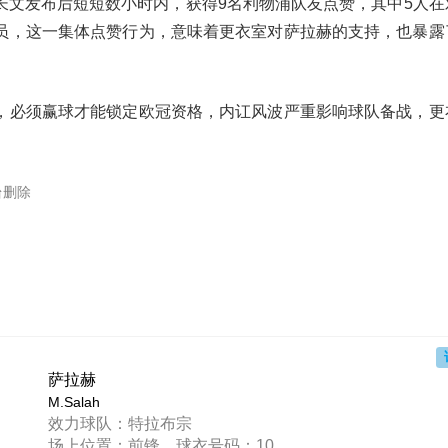
长文发布后短短数小时内，获得9名利物浦队友点赞，其中5人在
员，这一集体点赞行为，意味着更衣室对萨拉赫的支持，也暴露
，必须赢球才能锁定欧冠资格，内讧风波严重影响球队备战，更
台删除
萨拉赫
M.Salah
效力球队：特拉布宗
场上位置：前锋 球衣号码：10