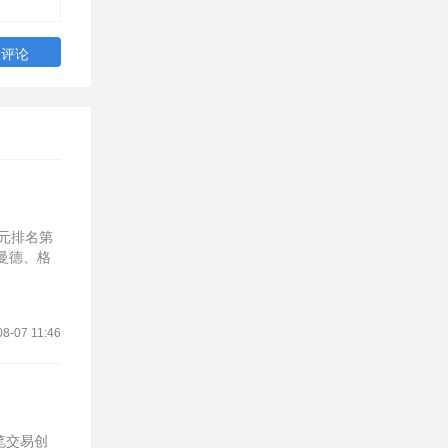
欧元排名第
曼德、格
08-07 11:46
笔交易创