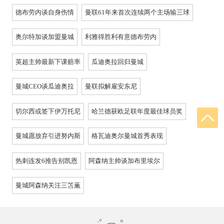
德布劳内谈自身伤情
曼联61年来首次连续两个主场输三球
奥尔特加谈加盟曼城
利雅得胜利有意德布劳内
英超主帅最新下课赔率
瓜迪奥拉回归曼城
曼城CEO谈瓜迪奥拉
曼联拟解雇安东尼
切尔西或签下伊万托尼
哈兰德获欧足联年度最佳球员奖
曼城愿放弃引进努内斯
格瓦迪奥尔曼城首秀表现
热刺连发6推告别凯恩
阿森纳主帅谈加布里埃尔
曼城阿森纳关注三笘薫