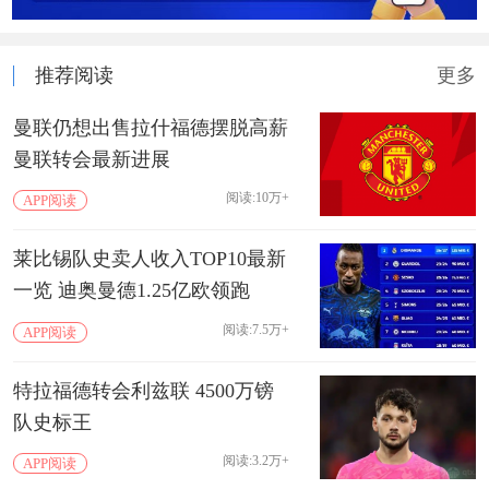
推荐阅读
更多
曼联仍想出售拉什福德摆脱高薪
曼联转会最新进展
阅读:10万+
APP阅读
莱比锡队史卖人收入TOP10最新
一览 迪奥曼德1.25亿欧领跑
阅读:7.5万+
APP阅读
特拉福德转会利兹联 4500万镑
队史标王
阅读:3.2万+
APP阅读