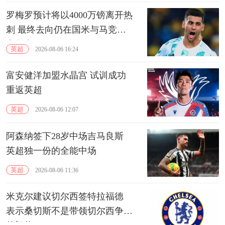
罗梅罗预计将以4000万镑离开热
刺 最终去向仍在国米与马竞的
竞争中
英超
2026-08-06 16:24
富安健洋加盟水晶宫 试训成功
重返英超
英超
2026-08-06 12:07
阿森纳签下28岁中场吉马良斯
英超独一份的全能中场
英超
2026-08-06 11:36
米克尔建议切尔西签特拉福德
表示桑切斯不是带领切尔西争冠