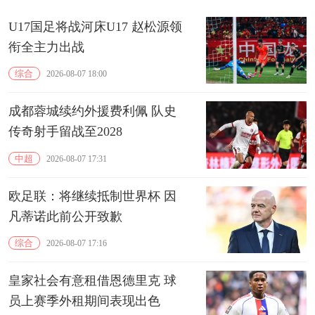
U17国足将战河床U17 赵松源领
衔全主力出战
综合
2026-08-07 18:00
成都蓉城续约外援费利佩 队史
传奇射手留战至2028
中超
2026-08-07 17:31
欧足联：将继续抵制世界杯 因
凡蒂诺此前公开致歉
综合
2026-08-07 17:16
皇家社会有意租借恩德里克 球
员上赛季外租期间表现出色