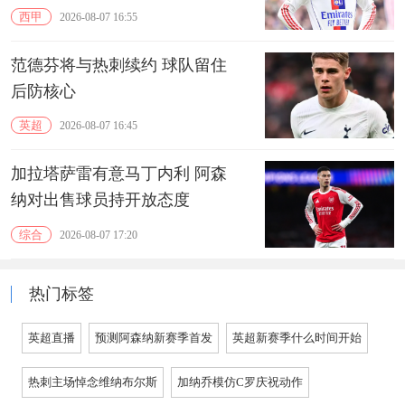
西甲
2026-08-07 16:55
范德芬将与热刺续约 球队留住
后防核心
英超
2026-08-07 16:45
加拉塔萨雷有意马丁内利 阿森
纳对出售球员持开放态度
综合
2026-08-07 17:20
热门标签
英超直播
预测阿森纳新赛季首发
英超新赛季什么时间开始
热刺主场悼念维纳布尔斯
加纳乔模仿C罗庆祝动作