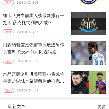
的门将
英超
2026-08-05 18:06
纽卡队史当前卖人榜最新排行一
览 伊萨克托纳利两人破亿
英超
2026-08-05 17:17
阿森纳若签更强前锋应该选阿尔
瓦雷斯 托比不认可阿森纳追逐
维尼修斯
英超
2026-08-05 15:27
水晶宫商谈引进美职联小将戈佐
皇家盐湖城本希望留住他打完本
赛季
英超
2026-08-05 14:49
最新文章
更多