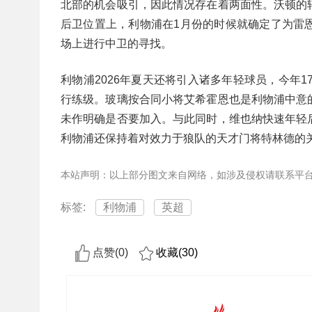
北部的机会吸引，因此情况存在着两面性。沃顿的
后卫位置上，利物浦在1月份的时候就确定了为雷
场上进行中卫的寻找。
利物浦2026年夏天还将引入诸多年轻球员，今年1
行练级。玻璃按合同小将艾希霍恩也是利物浦中意
未作明确是否要加入。与此同时，维也纳快速年轻
利物浦还保持着对效力于狼队的天才门将特林德的
本站声明：以上部分图文来自网络，如涉及侵权请联系平
标签:
利物浦
英超
点赞(
0
)
收藏(
30
)