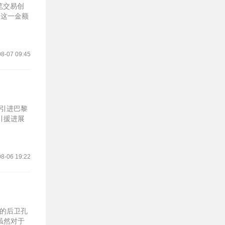
笔交易创
，这一金额
8-07 09:45
动引进巴黎
引援进展
8-06 19:22
拉的后卫孔
虽然对于