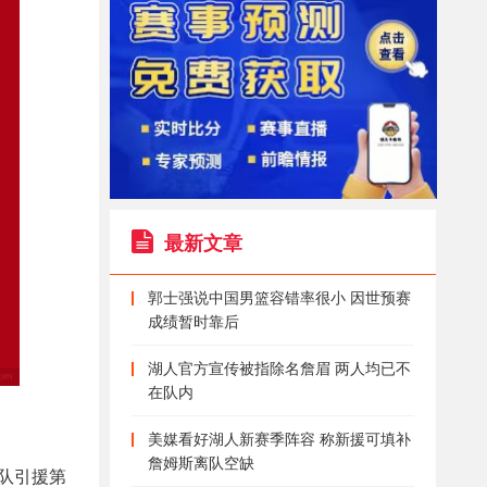
最新文章
郭士强说中国男篮容错率很小 因世预赛
成绩暂时靠后
湖人官方宣传被指除名詹眉 两人均已不
在队内
美媒看好湖人新赛季阵容 称新援可填补
詹姆斯离队空缺
队引援第