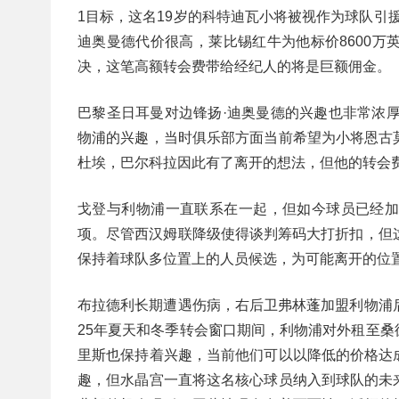
1目标，这名19岁的科特迪瓦小将被视作为球队引
迪奥曼德代价很高，莱比锡红牛为他标价8600
决，这笔高额转会费带给经纪人的将是巨额佣金。
巴黎圣日耳曼对边锋扬·迪奥曼德的兴趣也非常浓厚
物浦的兴趣，当时俱乐部方面当前希望为小将恩古
杜埃，巴尔科拉因此有了离开的想法，但他的转会
戈登与利物浦一直联系在一起，但如今球员已经
项。尽管西汉姆联降级使得谈判筹码大打折扣，但
保持着球队多位置上的人员候选，为可能离开的位
布拉德利长期遭遇伤病，右后卫弗林蓬加盟利物浦
25年夏天和冬季转会窗口期间，利物浦对外租至
里斯也保持着兴趣，当前他们可以以降低的价格达
趣，但水晶宫一直将这名核心球员纳入到球队的未