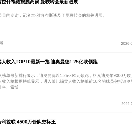
售拉什福德摆脱高薪 曼联转会最新进展
节目的专访，记者本·雅各布斯谈及了曼联转会的相关进展。
超
2026-0
人收入TOP10最新一览 迪奥曼德1.25亿欧领跑
榜单最新排行显示，迪奥曼德以1.25亿欧元领跑，格瓦迪奥尔9000万
人收入榜根据榜单显示，进入莱比锡卖人收入榜单前10名的球员包括迪奥
什科、索博
2026-
利兹联 4500万镑队史标王