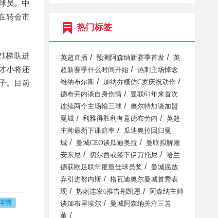
球员。中
在转会市
热门标签
21梯队进
/
/
英超直播
预测阿森纳新赛季首发
英
/
才小将还
超新赛季什么时间开始
热刺主场悼念
/
/
维纳布尔斯
加纳乔模仿C罗庆祝动作
子。目前
/
德布劳内谈自身伤情
曼联61年来首次
/
连续两个主场输三球
奥尔特加谈加盟
/
/
曼城
利雅得胜利有意德布劳内
英超
/
主帅最新下课赔率
瓜迪奥拉回归曼
/
/
城
曼城CEO谈瓜迪奥拉
曼联拟解雇
/
/
安东尼
切尔西或签下伊万托尼
哈兰
/
德获欧足联年度最佳球员奖
曼城愿放
/
弃引进努内斯
格瓦迪奥尔曼城首秀表
/
/
现
热刺连发6推告别凯恩
阿森纳主帅
详情
/
谈加布里埃尔
曼城阿森纳关注三笘
/
薫