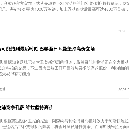
7日，利兹联官方宣布正式从曼城签下23岁英格兰门将詹姆斯·特拉福德，这
录。基础转会费为‌4000万英镑‌，加上浮动条款后最高可达‌4500万英镑‌
2026-0
会可能拖到最后时刻 巴黎圣日耳曼坚持高价立场
日讯 根据知名足球记者大卫奥斯坦恩的报道，虽然目前利物浦正在全力推
巴尔科拉的交易，不过因为巴黎圣日耳曼始终要求较高的报价，利物浦的
笔交易很有可能拖
物浦
2026-0
物浦竞争孔萨 维拉坚持高价
日讯 根据英国媒体卫报的报道，阿森纳与利物浦目前都对效力于阿斯顿维
引进这名后卫补充球队的阵容，将会对球员进行竞争。而阿斯顿维拉方面