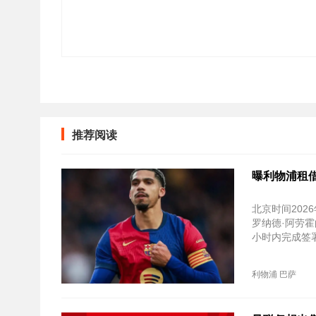
推荐阅读
曝利物浦租
北京时间20
罗纳德·阿劳
小时内完成签
利物浦
巴萨