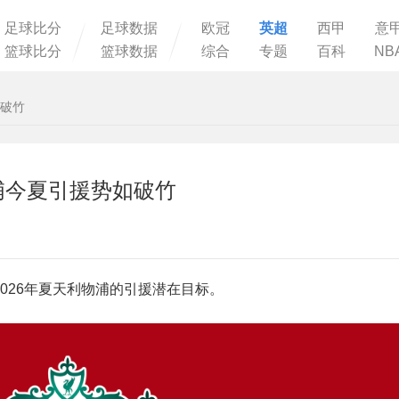
足球比分
足球数据
欧冠
英超
西甲
意
篮球比分
篮球数据
综合
专题
百科
NB
如破竹
浦今夏引援势如破竹
026年夏天利物浦的引援潜在目标。