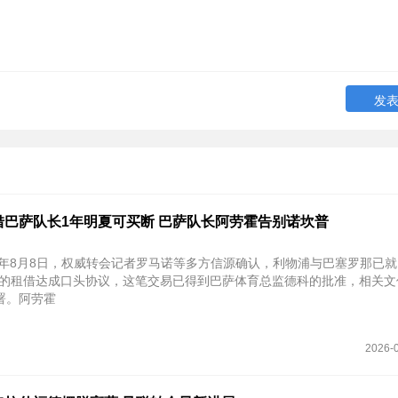
借巴萨队长1年明夏可买断 巴萨队长阿劳霍告别诺坎普
26年8月8日，权威转会记者罗马诺等多方信源确认，利物浦与巴塞罗那已
霍的租借达成口头协议，这笔交易已得到巴萨体育总监德科的批准，相关文
署。阿劳霍
2026-0