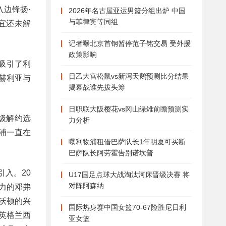
边锋扬·
2026年名古屋亚运男篮分组出炉 中国
与菲律宾等同组
宜还未解
记者曝北京首钢暂停范子铭交易 受外援
政策影响
吸引了利
日乙大宫松鼠vs新泻天鹅预测比分结果
赫利亚与
揭幕战谁先拔头筹
日职联大阪樱花vs冈山绿雉前瞻预测实
级解约选
力分析
浦一直在
曝利物浦租借巴萨队长1年明夏可买断
巴萨队长阿劳霍告别诺坎普
入。20
U17国足点球大战淘汰河床晋级决赛 将
对阵阿森纳
力的邓弗
沃顿的兴
国际热身赛中国女篮70-67险胜尼日利
英格兰西
亚女篮