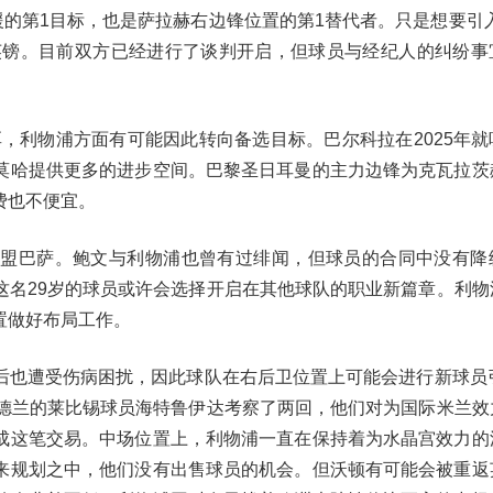
援的第1目标，也是萨拉赫右边锋位置的第1替代者。只是想要引入
万英镑。目前双方已经进行了谈判开启，但球员与经纪人的纠纷事
，利物浦方面有可能因此转向备选目标。巴尔科拉在2025年就
莫哈提供更多的进步空间。巴黎圣日耳曼的主力边锋为克瓦拉茨
费也不便宜。
加盟巴萨。鲍文与利物浦也曾有过绯闻，但球员的合同中没有降
这名29岁的球员或许会选择开启在其他球队的职业新篇章。利物
置做好布局工作。
后也遭受伤病困扰，因此球队在右后卫位置上可能会进行新球员引
桑德兰的莱比锡球员海特鲁伊达考察了两回，他们对为国际米兰效
成这笔交易。中场位置上，利物浦一直在保持着为水晶宫效力的
来规划之中，他们没有出售球员的机会。但沃顿有可能会被重返