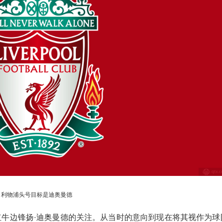
利物浦头号目标是迪奥曼德
红牛边锋扬·迪奥曼德的关注。从当时的意向到现在将其视作为球