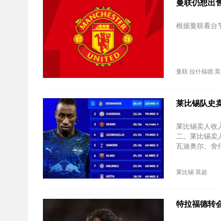
曼联仍想出
根据曼联看台
曼联
拉什福德
英
莱比锡队史卖
莱比锡卖人收入
二。莱比锡卖
瓦迪奥尔、舍
莱比锡
英超
特拉福德转会