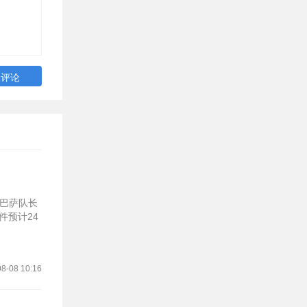
就巴萨队长
件预计24
8-08 10:16