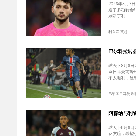
2026年8月
造了多项转会纪
刷新了利
利兹联
英超
巴尔科拉转
球天下8月6
圣日耳曼前锋
不太顺利，这
巴黎圣日耳曼
利
阿森纳与利
球天下8月6
萨友谊，希望