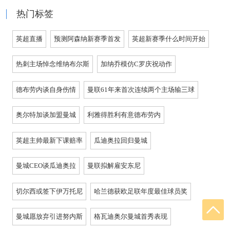
热门标签
英超直播
预测阿森纳新赛季首发
英超新赛季什么时间开始
热刺主场悼念维纳布尔斯
加纳乔模仿C罗庆祝动作
德布劳内谈自身伤情
曼联61年来首次连续两个主场输三球
奥尔特加谈加盟曼城
利雅得胜利有意德布劳内
英超主帅最新下课赔率
瓜迪奥拉回归曼城
曼城CEO谈瓜迪奥拉
曼联拟解雇安东尼
切尔西或签下伊万托尼
哈兰德获欧足联年度最佳球员奖
曼城愿放弃引进努内斯
格瓦迪奥尔曼城首秀表现