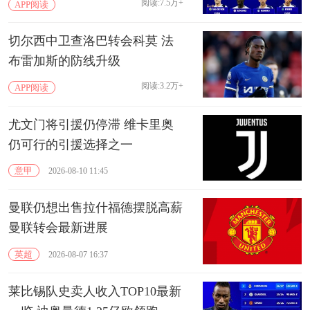
阅读:7.5万+
APP阅读
切尔西中卫查洛巴转会科莫 法
布雷加斯的防线升级
阅读:3.2万+
APP阅读
尤文门将引援仍停滞 维卡里奥
仍可行的引援选择之一
意甲
2026-08-10 11:45
曼联仍想出售拉什福德摆脱高薪
曼联转会最新进展
英超
2026-08-07 16:37
莱比锡队史卖人收入TOP10最新