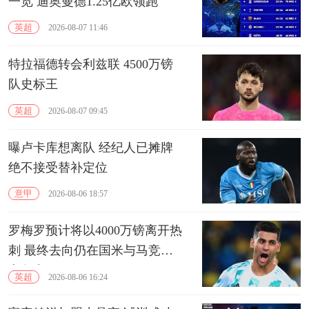
一览 迪奥曼德1.25亿欧领跑
英超
2026-08-07 11:46
特拉福德转会利兹联 4500万镑
队史标王
英超
2026-08-07 09:45
曝卢卡库想离队 经纪人已摊牌
绝不接受替补定位
意甲
2026-08-06 18:57
罗梅罗预计将以4000万镑离开热
刺 最终去向仍在国米与马竞的
竞争中
英超
2026-08-06 16:24