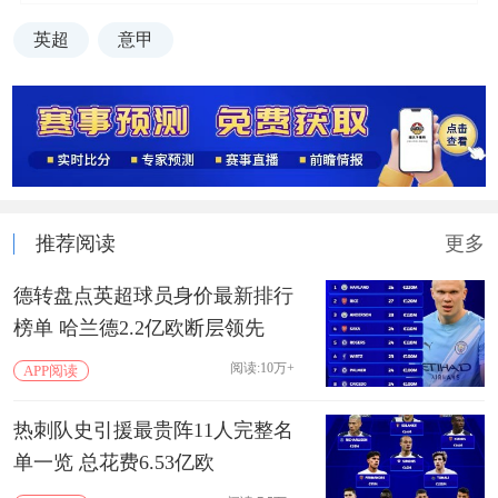
英超
意甲
推荐阅读
更多
德转盘点英超球员身价最新排行
榜单 哈兰德2.2亿欧断层领先
阅读:10万+
APP阅读
热刺队史引援最贵阵11人完整名
单一览 总花费6.53亿欧