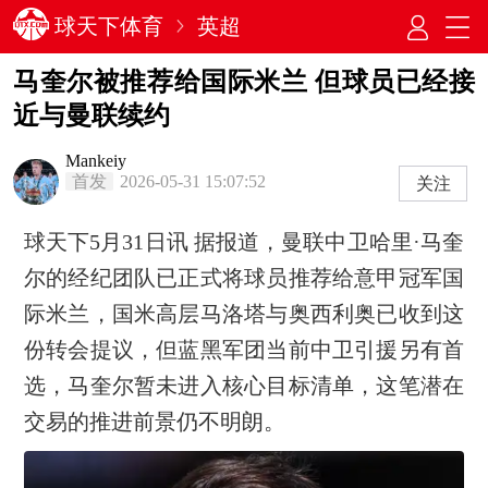
球天下体育
英超
马奎尔被推荐给国际米兰 但球员已经接
近与曼联续约
Mankeiy
首发
2026-05-31 15:07:52
关注
球天下5月31日讯 据报道，曼联中卫哈里·马奎
尔的经纪团队已正式将球员推荐给意甲冠军国
际米兰，国米高层马洛塔与奥西利奥已收到这
份转会提议，但蓝黑军团当前中卫引援另有首
选，马奎尔暂未进入核心目标清单，这笔潜在
交易的推进前景仍不明朗。