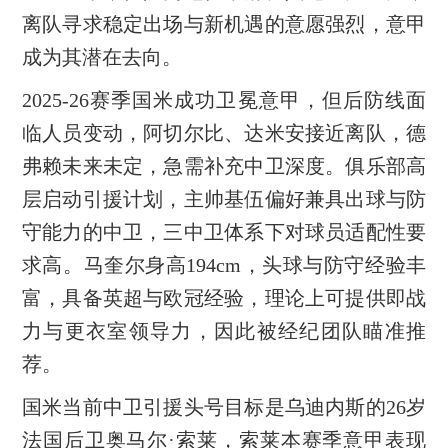
离队寻求稳定出场与新机遇的意愿强烈，意甲
成为其潜在去向。
2025-26赛季国米成功卫冕意甲，但后防线面
临人员变动，阿切尔比、达米安接近离队，德
弗赖未来未定，急需补充中卫深度。俱乐部高
层启动引援计划，主帅基伍偏好兼具出球与防
守能力的中卫，三中卫体系下对球员适配性要
求高。马奎尔身高194cm，头球与防守经验丰
富，具备英超与欧冠经验，理论上可提供即战
力与更衣室领导力，因此被经纪团队瞄准推
荐。
国米当前中卫引援头号目标是乌迪内斯的26岁
法国后卫奥马尔·索莱，索莱本赛季意甲表现