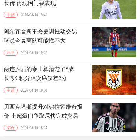
长传 再现国门级表现
中超
2026-08-10 19:41
阿尔瓦雷斯不会罢训推动交易
球员今夏离队可能性不大
西甲
2026-08-10 19:20
两连胜后的泰山算清楚了“成
长”账 积分距次席仅差2分
中超
2026-08-10 19:01
贝西克塔斯提升对弗拉霍维奇报
价 土超豪门争取尽快完成交易
综合
2026-08-10 18:27