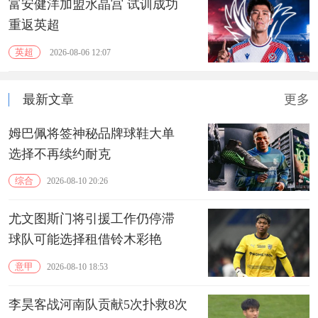
富安健洋加盟水晶宫 试训成功
重返英超
英超
2026-08-06 12:07
最新文章
更多
姆巴佩将签神秘品牌球鞋大单
选择不再续约耐克
综合
2026-08-10 20:26
尤文图斯门将引援工作仍停滞
球队可能选择租借铃木彩艳
意甲
2026-08-10 18:53
李昊客战河南队贡献5次扑救8次