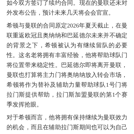
如今双方签订了续约合同。现在的曼联还未对
外发布公告，预计未来几天将会会官宣。
希顿与曼联的合同原定2026年夏天截止，在曼
联重返欧冠且奥纳纳和巴延德尔未来并不确定
的背景之下，希顿被认为有继续留队的必要
性。这名老将拥有丰富经验，他将帮助球队门
将位置带来稳定性。巴延德尔即将离开曼联，
曼联也打算将主力门将奥纳纳放入转会市场，
希顿将作为替补及辅助力量帮助球队1号门将
拉门斯提供帮助，拉门斯加盟曼联的第1个赛
季发挥抢眼。
对于希顿而言，他将拥有保持继续为曼联效力
的机会，而且在辅助拉门斯期间也可以为自己