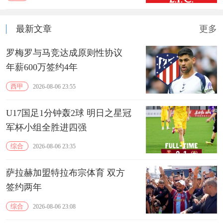
最新文章
更多
罗梅罗与马竞达成原则性协议
年薪600万签约4年
西甲
2026-08-06 23:55
U17国足1分钟轰2球 明日之星冠
军杯小组全胜进四强
综合
2026-08-06 23:35
萨拉赫加盟特拉布宗体育 双方
签约两年
综合
2026-08-06 23:08