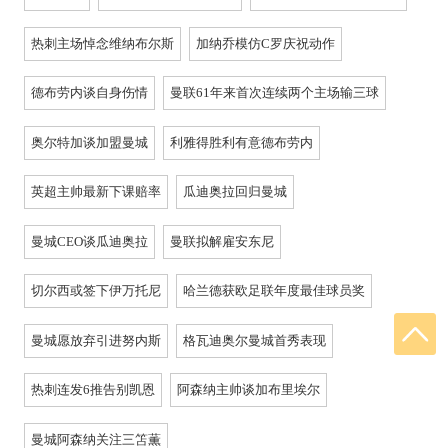
热刺主场悼念维纳布尔斯
加纳乔模仿C罗庆祝动作
德布劳内谈自身伤情
曼联61年来首次连续两个主场输三球
奥尔特加谈加盟曼城
利雅得胜利有意德布劳内
英超主帅最新下课赔率
瓜迪奥拉回归曼城
曼城CEO谈瓜迪奥拉
曼联拟解雇安东尼
切尔西或签下伊万托尼
哈兰德获欧足联年度最佳球员奖
曼城愿放弃引进努内斯
格瓦迪奥尔曼城首秀表现
热刺连发6推告别凯恩
阿森纳主帅谈加布里埃尔
曼城阿森纳关注三笘薫