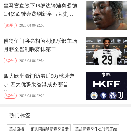
皇马官宣签下19岁边锋迪奥曼德
1.4亿欧转会费刷新皇马队史纪
录
西甲
2026-08-06 22:58
佛得角门将亮相智利俱乐部主场
月薪全智利联赛排第二
综合
2026-08-06 22:54
四大欧洲豪门访港近9万球迷奔
赴 四大优势助香港成办赛首选
地
综合
2026-08-06 22:23
热门标签
英超直播
预测阿森纳新赛季首发
英超新赛季什么时间开始