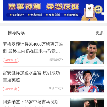
推荐阅读
更多
罗梅罗预计将以4000万镑离开热
刺 最终去向仍在国米与马竞的
竞争中
阅读:10万+
APP阅读
富安健洋加盟水晶宫 试训成功
重返英超
阅读:7.5万+
APP阅读
阿森纳签下28岁中场吉马良斯