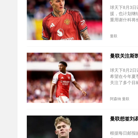
球天下8月3日
援，也计划继
重用谢什科将
曼联
曼联关注斯
球天下8月2
希望在今年夏
关注了多个目
阿森纳
曼联
曼联想签刘
根据每日邮报