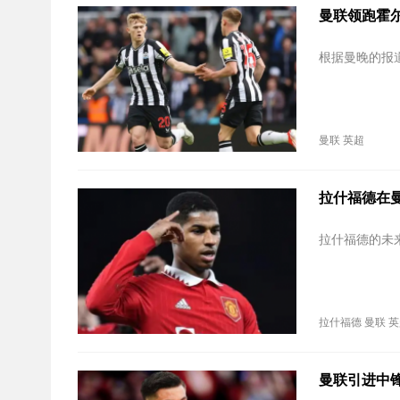
曼联领跑霍尔
根据曼晚的报
曼联
英超
拉什福德在
拉什福德的未
拉什福德
曼联
英
曼联引进中