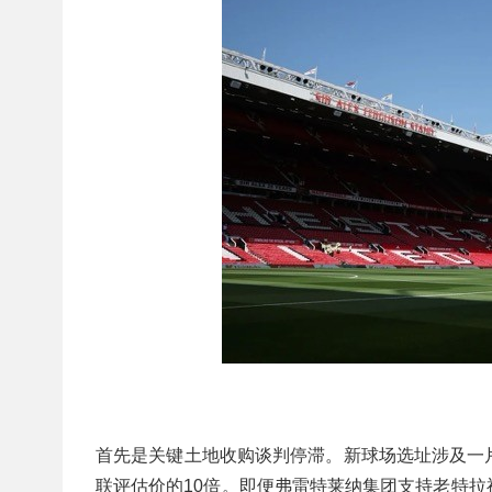
首先是关键土地收购谈判停滞。新球场选址涉及一
联评估价的10倍。即便弗雷特莱纳集团支持老特