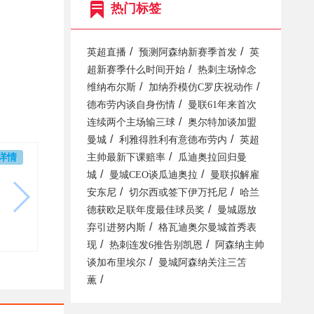
热门标签
/
/
英超直播
预测阿森纳新赛季首发
英
/
超新赛季什么时间开始
热刺主场悼念
/
/
维纳布尔斯
加纳乔模仿C罗庆祝动作
/
德布劳内谈自身伤情
曼联61年来首次
/
连续两个主场输三球
奥尔特加谈加盟
/
/
曼城
利雅得胜利有意德布劳内
英超
/
详情
主帅最新下课赔率
瓜迪奥拉回归曼
/
/
城
曼城CEO谈瓜迪奥拉
曼联拟解雇
/
/
安东尼
切尔西或签下伊万托尼
哈兰
/
德获欧足联年度最佳球员奖
曼城愿放
/
弃引进努内斯
格瓦迪奥尔曼城首秀表
/
/
现
热刺连发6推告别凯恩
阿森纳主帅
/
谈加布里埃尔
曼城阿森纳关注三笘
/
薫