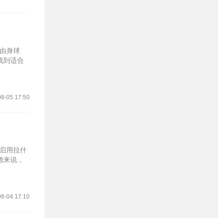
自由身球
找到适合
8-05 17:50
新启用拉什
德来说，
8-04 17:10