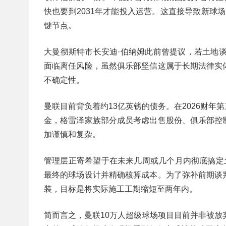
快也要到2031年才能投入运营。这直接导致新球场
键节点。
大曼彻斯特市长安迪·伯纳姆此前曾提议，若土地谈
面临离任风险，虽然俱乐部坚信这属于长期法律实
不确定性。
曼联目前背负着约13亿英镑的债务。在2026财
金，格雷泽家族部分成员考虑出售股份、俱乐部控
加谨慎和复杂。
管理层正寄希望于在未来几周或几个月内彻底搞定
最终的球场设计并精确核算成本。为了弥补前期谈
装，目标是将实际施工工期缩短至两年内。
简而言之，曼联10万人超级球场项目目前并非被放弃