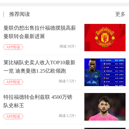
推荐阅读
更多
曼联仍想出售拉什福德摆脱高薪
曼联转会最新进展
阅读:10万+
APP阅读
莱比锡队史卖人收入TOP10最新
一览 迪奥曼德1.25亿欧领跑
阅读:7.5万+
APP阅读
特拉福德转会利兹联 4500万镑
队史标王
阅读:3.2万+
APP阅读