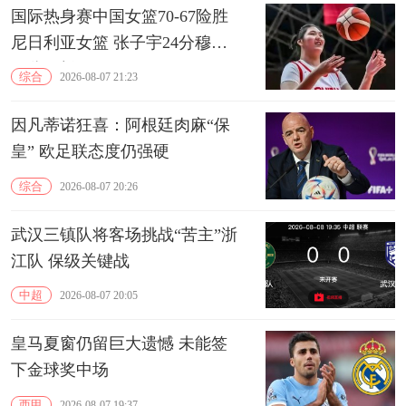
国际热身赛中国女篮70-67险胜
尼日利亚女篮 张子宇24分穆萨
15分10板
综合
2026-08-07 21:23
因凡蒂诺狂喜：阿根廷肉麻“保
皇” 欧足联态度仍强硬
综合
2026-08-07 20:26
武汉三镇队将客场挑战“苦主”浙
江队 保级关键战
中超
2026-08-07 20:05
皇马夏窗仍留巨大遗憾 未能签
下金球奖中场
西甲
2026-08-07 19:37