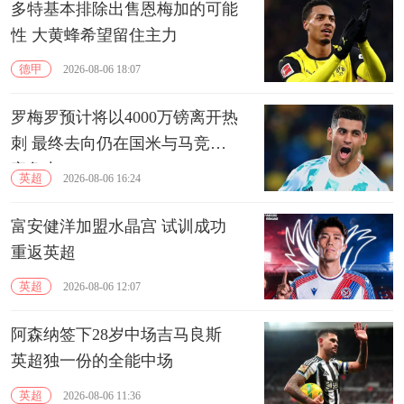
多特基本排除出售恩梅加的可能
性 大黄蜂希望留住主力
德甲
2026-08-06 18:07
罗梅罗预计将以4000万镑离开热
刺 最终去向仍在国米与马竞的
竞争中
英超
2026-08-06 16:24
富安健洋加盟水晶宫 试训成功
重返英超
英超
2026-08-06 12:07
阿森纳签下28岁中场吉马良斯
英超独一份的全能中场
英超
2026-08-06 11:36