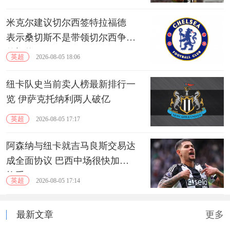
米克尔建议切尔西签特拉福德
表示桑切斯不是带领切尔西争冠
的门将
英超
2026-08-05 18:06
纽卡队史当前卖人榜最新排行一
览 伊萨克托纳利两人破亿
英超
2026-08-05 17:17
阿森纳与纽卡就吉马良斯交易达
成全面协议 巴西中场很快加盟
枪手
英超
2026-08-05 17:14
最新文章
更多