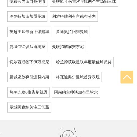
德布劳内谈自身伤情
曼联61年来首次连续两个主场输三球
奥尔特加谈加盟曼城
利雅得胜利有意德布劳内
英超主帅最新下课赔率
瓜迪奥拉回归曼城
曼城CEO谈瓜迪奥拉
曼联拟解雇安东尼
切尔西或签下伊万托尼
哈兰德获欧足联年度最佳球员奖
曼城愿放弃引进努内斯
格瓦迪奥尔曼城首秀表现
热刺连发6推告别凯恩
阿森纳主帅谈加布里埃尔
曼城阿森纳关注三笘薫