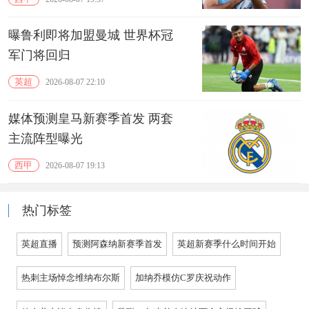
曝鲁利即将加盟曼城 世界杯冠
军门将回归
英超
2026-08-07 22:10
媒体预测皇马新赛季首发 两套
主流阵型曝光
西甲
2026-08-07 19:13
热门标签
英超直播
预测阿森纳新赛季首发
英超新赛季什么时间开始
热刺主场悼念维纳布尔斯
加纳乔模仿C罗庆祝动作