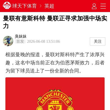
球天下体育
英超
曼联有意斯科特 曼联正寻求加强中场实
力
臭妹妹
首发
2026-06-08 13:51:06
关注
根据曼晚的报道，曼联对斯科特产生了浓厚兴
趣，这名中场当前正在为伯恩茅斯效力，后者
为留下球员送上了一份全新的合同。