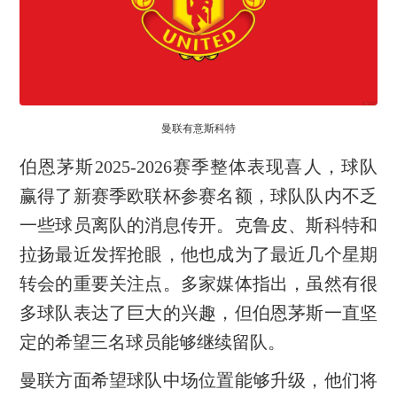
曼联有意斯科特
伯恩茅斯2025-2026赛季整体表现喜人，球队
赢得了新赛季欧联杯参赛名额，球队队内不乏
一些球员离队的消息传开。克鲁皮、斯科特和
拉扬最近发挥抢眼，他也成为了最近几个星期
转会的重要关注点。多家媒体指出，虽然有很
多球队表达了巨大的兴趣，但伯恩茅斯一直坚
定的希望三名球员能够继续留队。
曼联方面希望球队中场位置能够升级，他们将