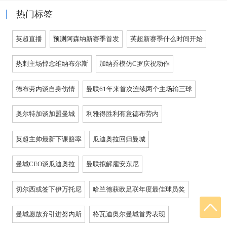
热门标签
英超直播
预测阿森纳新赛季首发
英超新赛季什么时间开始
热刺主场悼念维纳布尔斯
加纳乔模仿C罗庆祝动作
德布劳内谈自身伤情
曼联61年来首次连续两个主场输三球
奥尔特加谈加盟曼城
利雅得胜利有意德布劳内
英超主帅最新下课赔率
瓜迪奥拉回归曼城
曼城CEO谈瓜迪奥拉
曼联拟解雇安东尼
切尔西或签下伊万托尼
哈兰德获欧足联年度最佳球员奖
曼城愿放弃引进努内斯
格瓦迪奥尔曼城首秀表现