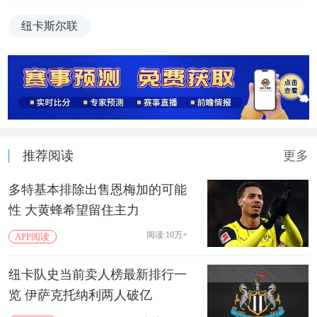
纽卡斯尔联
推荐阅读
更多
多特基本排除出售恩梅加的可能
性 大黄蜂希望留住主力
阅读:10万+
APP阅读
纽卡队史当前卖人榜最新排行一
览 伊萨克托纳利两人破亿