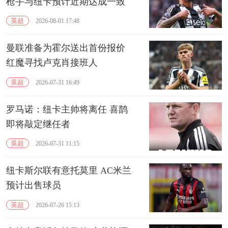
枪手与纽卡预计近期达成一致
英超
2026-08-01 17:48
曼联准备为霍尔送出首份报价
红魔寻找卢克肖接班人
英超
2026-07-31 16:49
罗马诺：纽卡主帅将离任 喜鹊
即将敲定继任者
英超
2026-07-31 11:15
纽卡斯尔联有意托莫里 AC米兰
预计出售球员
英超
2026-07-26 15:13