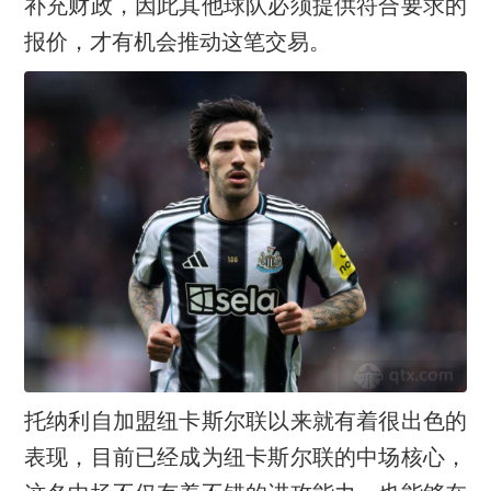
补充财政，因此其他球队必须提供符合要求的
报价，才有机会推动这笔交易。
托纳利自加盟纽卡斯尔联以来就有着很出色的
表现，目前已经成为纽卡斯尔联的中场核心，