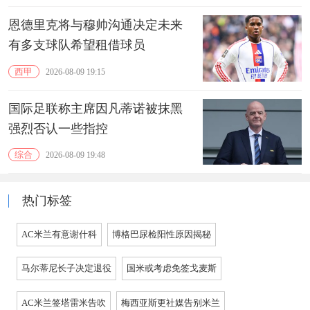
恩德里克将与穆帅沟通决定未来
有多支球队希望租借球员
西甲
2026-08-09 19:15
国际足联称主席因凡蒂诺被抹黑
强烈否认一些指控
综合
2026-08-09 19:48
热门标签
AC米兰有意谢什科
博格巴尿检阳性原因揭秘
马尔蒂尼长子决定退役
国米或考虑免签戈麦斯
AC米兰签塔雷米告吹
梅西亚斯更社媒告别米兰