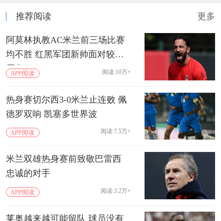
推荐阅读
更多
阿莫林执教AC米兰前三场比赛
均不胜 红黑军团新帅面对较大
压力
阅读:10万+
APP阅读
热身赛切尔西3-0米兰止连败 佩
德罗双响 凯塞多世界波
阅读:7.5万+
APP阅读
米兰双雄热身赛前致敬巴雷西
忠诚的对手
阅读:3.2万+
APP阅读
莱奥越来越可能留队 球员没有