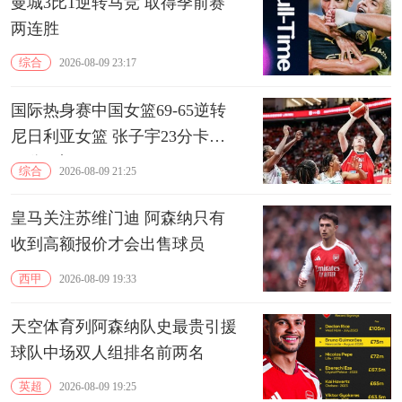
曼城3比1逆转马竞 取得季前赛
两连胜
综合
2026-08-09 23:17
国际热身赛中国女篮69-65逆转
尼日利亚女篮 张子宇23分卡鲁
13分3助
综合
2026-08-09 21:25
皇马关注苏维门迪 阿森纳只有
收到高额报价才会出售球员
西甲
2026-08-09 19:33
天空体育列阿森纳队史最贵引援
球队中场双人组排名前两名
英超
2026-08-09 19:25