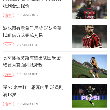
收到合适报价
意甲
2026-08-05 18:12
波尔图有意希门尼斯 球队希望
以租借方式完成交易
综合
2026-08-04 11:33
贡萨洛拉莫斯有望出战国米 新
锋首秀直面同城死敌
意甲
2026-08-03 18:36
曝AC米兰盯上恩瓦内里 球员刚
满18岁
意甲
2026-08-03 12:21