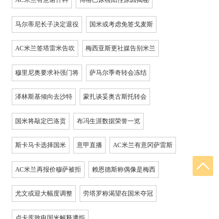
马尔蒂尼长子决定退役
国米或考虑免签戈麦斯
AC米兰签塔雷米告吹
梅西亚斯更社媒告别米兰
穆里尼奥要求补强门将
萨马尔季奇转会冻结
泽林斯基倾向去沙特
蒙扎谈妥奥古斯托转会
国米将敲定巴洛贡
布冯生涯数据荣誉一览
斯卡马卡选择国米
意甲直播
AC米兰有意冈萨雷斯
AC米兰再报价穆萨被拒
赖恩德斯称偶像是梅西
尤文或迎大幅度调整
劳塔罗称渴望在国米夺冠
卢卡库致电国米解释遭拒