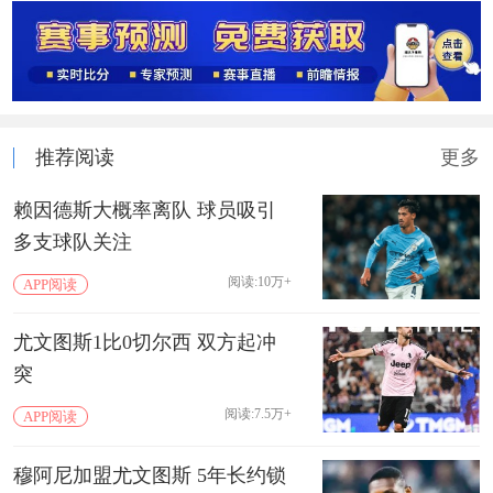
推荐阅读
更多
赖因德斯大概率离队 球员吸引
多支球队关注
阅读:10万+
APP阅读
尤文图斯1比0切尔西 双方起冲
突
阅读:7.5万+
APP阅读
穆阿尼加盟尤文图斯 5年长约锁