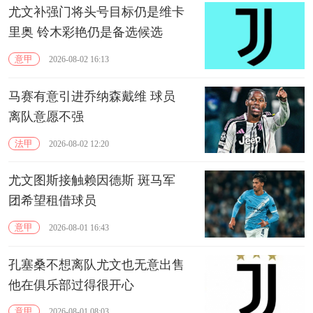
尤文补强门将头号目标仍是维卡
里奥 铃木彩艳仍是备选候选
意甲
2026-08-02 16:13
马赛有意引进乔纳森戴维 球员
离队意愿不强
法甲
2026-08-02 12:20
尤文图斯接触赖因德斯 斑马军
团希望租借球员
意甲
2026-08-01 16:43
孔塞桑不想离队尤文也无意出售
他在俱乐部过得很开心
意甲
2026-08-01 08:03