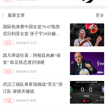
最新文章
更多
国际热身赛中国女篮70-67险胜
尼日利亚女篮 张子宇24分穆萨
15分10板
综合
2026-08-07 21:23
因凡蒂诺狂喜：阿根廷肉麻“保
皇” 欧足联态度仍强硬
综合
2026-08-07 20:26
武汉三镇队将客场挑战“苦主”浙
江队 保级关键战
中超
2026-08-07 20:05