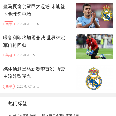
皇马夏窗仍留巨大遗憾 未能签
下金球奖中场
西甲
2026-08-07 19:37
曝鲁利即将加盟曼城 世界杯冠
军门将回归
英超
2026-08-07 22:10
媒体预测皇马新赛季首发 两套
主流阵型曝光
西甲
2026-08-07 19:13
热门标签
AC米兰有意谢什科
博格巴尿检阳性原因揭秘