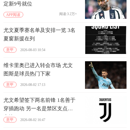
定新9号就位
阅读:3.2万+
APP阅读
尤文夏季赛名单及安排一览 3名
夏窗新援在列
意甲
2026-08-03 10:54
维卡里奥已进入转会市场 尤文
图斯是球员热门下家
意甲
2026-08-02 17:13
尤文希望签下两名前锋 1名善于
穿插跑动 另一名是禁区支点型
中锋
意甲
2026-08-02 16:47