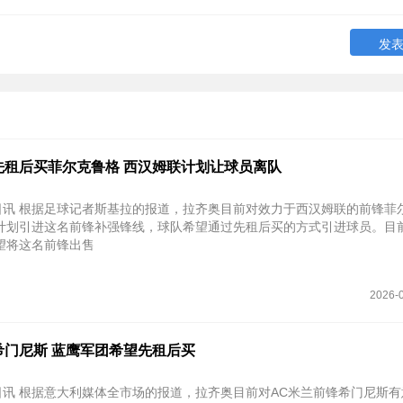
先租后买菲尔克鲁格 西汉姆联计划让球员离队
8日讯 根据足球记者斯基拉的报道，拉齐奥目前对效力于西汉姆联的前锋菲
计划引进这名前锋补强锋线，球队希望通过先租后买的方式引进球员。目
望将这名前锋出售
2026-0
希门尼斯 蓝鹰军团希望先租后买
5日讯 根据意大利媒体全市场的报道，拉齐奥目前对AC米兰前锋希门尼斯