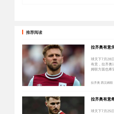
推荐阅读
拉齐奥有意
球天下7月2
有意，拉齐奥
姆联方面也希
拉齐奥
西汉姆联
拉齐奥有意
球天下7月2