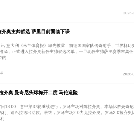
2026-
拉齐奥主帅候选 萨里目前面临下课
9日讯 意大利《米兰体育报》率先披露，前德国国家队传奇射手、世界杯历
克洛泽，正式进入拉齐奥新任主帅候选名单，一旦现任主帅萨里赛季末离任
位的
泽
2026-0
0拉齐奥 曼奇尼头球梅开二度 马伦造险
7日18:00，意甲第37轮继续进行，罗马主场对阵拉齐奥。本场比赛曼奇
西利、迪巴拉送出助攻。最终，罗马主场2-0力克拉齐奥。罗马2-0拉齐奥
西利