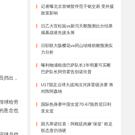
记者曝北京首钢暂停范子铭交易 受外援
政策影响
日乙大宫松鼠vs新泻天鹅预测比分结果
揭幕战谁先拔头筹
日职联大阪樱花vs冈山绿雉前瞻预测实
力分析
曝利物浦租借巴萨队长1年明夏可买断
巴萨队长阿劳霍告别诺坎普
员挡出，
U17国足点球大战淘汰河床晋级决赛 将
对阵阿森纳
传球给劳
国际热身赛中国女篮70-67险胜尼日利
的悬念也
亚女篮
因凡蒂诺狂喜：阿根廷肉麻“保皇” 欧足
联态度仍强硬
守球员挡