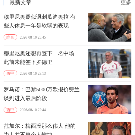
最新文章
更多
穆里尼奥疑似讽刺瓜迪奥拉 有
些人休息一年是软弱的表现
综合
2026-08-10 23:45
穆里尼奥还想再签下一名中场
此前未能签下罗德里
西甲
2026-08-10 23:13
罗马诺：巴黎5000万欧报价费兰
谈判进入最后阶段
西甲
2026-08-10 22:44
范加尔：梅西没那么伟大 他的
为人并不总令人愉快