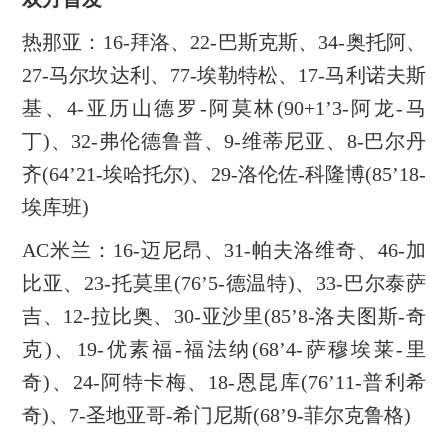
热那亚：16-拜洛、22-巴斯克斯、34-奥托阿、
27-马尔坎达利、77-埃勒特松、17-马利诺夫斯
基、4-亚历山德罗-阿莫林(90+1’3-阿龙-马
丁)、32-弗伦德鲁普、9-维蒂尼亚、8-巴尔丹
齐(64’21-埃哈托尔)、29-洛伦佐-科隆博(85’18-
埃库班)
AC米兰：16-迈尼昂、31-帕夫洛维奇、46-加
比亚、23-托莫里(76’5-德温特)、33-巴尔泰萨
吉、12-拉比奥、30-亚沙里(85’8-洛夫图斯-奇
克)、19-优素福-福法纳(68’4-萨穆埃莱-里
奇)、24-阿特卡梅、18-恩昆库(76’11-普利希
奇)、7-圣地亚哥-希门尼斯(68’9-菲尔克鲁格)