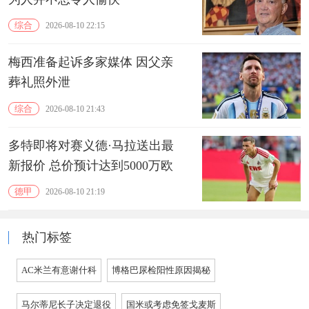
综合
2026-08-10 22:15
梅西准备起诉多家媒体 因父亲
葬礼照外泄
综合
2026-08-10 21:43
多特即将对赛义德·马拉送出最
新报价 总价预计达到5000万欧
德甲
2026-08-10 21:19
热门标签
AC米兰有意谢什科
博格巴尿检阳性原因揭秘
马尔蒂尼长子决定退役
国米或考虑免签戈麦斯