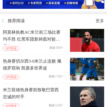
推荐阅读
更多
阿莫林执教AC米兰前三场比赛
均不胜 红黑军团新帅面对较大
压力
阅读:10万+
APP阅读
热身赛切尔西3-0米兰止连败 佩
德罗双响 凯塞多世界波
阅读:7.5万+
APP阅读
米兰双雄热身赛前致敬巴雷西
忠诚的对手
阅读:3.2万+
APP阅读