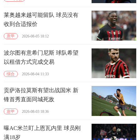
莱奥越来越可能留队 球员没有
收到合适报价
意甲
2026-08-05 18:12
波尔图有意希门尼斯 球队希望
以租借方式完成交易
综合
2026-08-04 11:33
贡萨洛拉莫斯有望出战国米 新
锋首秀直面同城死敌
意甲
2026-08-03 18:36
曝AC米兰盯上恩瓦内里 球员刚
满18岁