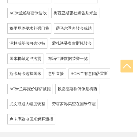
AC米兰签塔雷米告吹
梅西亚斯更社媒告别米兰
穆里尼奥要求补强门将
萨马尔季奇转会冻结
泽林斯基倾向去沙特
蒙扎谈妥奥古斯托转会
国米将敲定巴洛贡
布冯生涯数据荣誉一览
斯卡马卡选择国米
意甲直播
AC米兰有意冈萨雷斯
AC米兰再报价穆萨被拒
赖恩德斯称偶像是梅西
尤文或迎大幅度调整
劳塔罗称渴望在国米夺冠
卢卡库致电国米解释遭拒