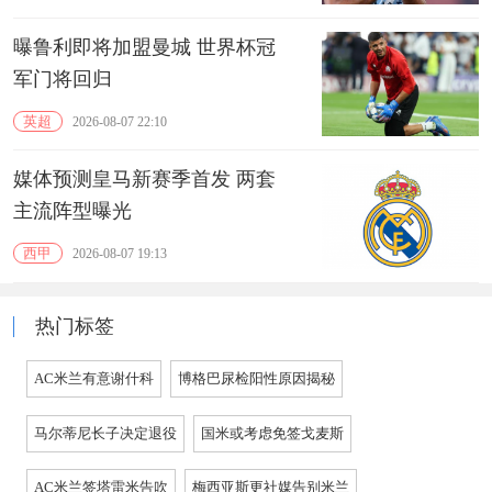
曝鲁利即将加盟曼城 世界杯冠
军门将回归
英超
2026-08-07 22:10
媒体预测皇马新赛季首发 两套
主流阵型曝光
西甲
2026-08-07 19:13
热门标签
AC米兰有意谢什科
博格巴尿检阳性原因揭秘
马尔蒂尼长子决定退役
国米或考虑免签戈麦斯
AC米兰签塔雷米告吹
梅西亚斯更社媒告别米兰