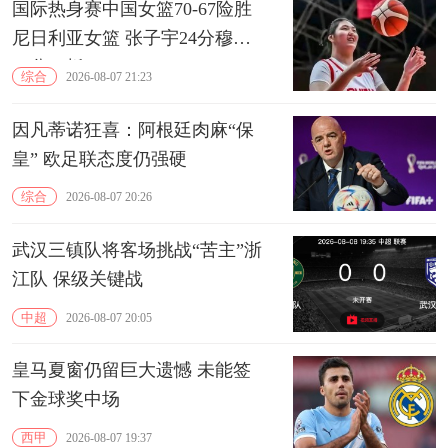
国际热身赛中国女篮70-67险胜
尼日利亚女篮 张子宇24分穆萨
15分10板
综合
2026-08-07 21:23
因凡蒂诺狂喜：阿根廷肉麻“保
皇” 欧足联态度仍强硬
综合
2026-08-07 20:26
武汉三镇队将客场挑战“苦主”浙
江队 保级关键战
中超
2026-08-07 20:05
皇马夏窗仍留巨大遗憾 未能签
下金球奖中场
西甲
2026-08-07 19:37