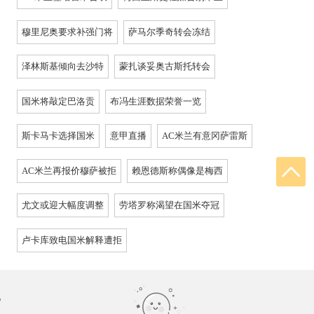
穆里尼奥要求补强门将
萨马尔季奇转会冻结
泽林斯基倾向去沙特
蒙扎谈妥奥古斯托转会
国米将敲定巴洛贡
布冯生涯数据荣誉一览
斯卡马卡选择国米
意甲直播
AC米兰有意冈萨雷斯
AC米兰再报价穆萨被拒
赖恩德斯称偶像是梅西
尤文或迎大幅度调整
劳塔罗称渴望在国米夺冠
卢卡库致电国米解释遭拒