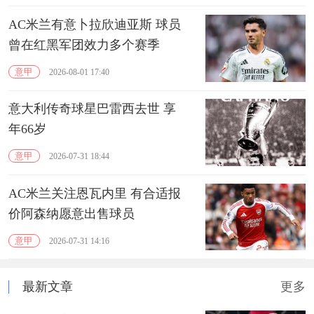
AC米兰有意卜拉欣迪亚斯 球员
曾在红黑军团效力多个赛季
意甲
2026-08-01 17:40
意大利传奇球星巴雷西去世 享
年66岁
意甲
2026-07-31 18:44
AC米兰关注恩瓦内里 有合适报
价阿森纳愿意出售球员
意甲
2026-07-31 14:16
最新文章
更多