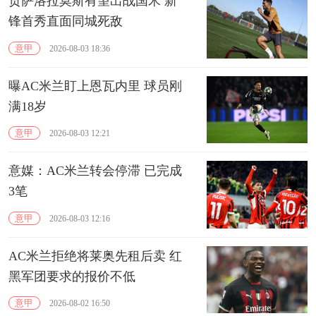
贡萨洛拉莫斯有望出战国米 新
锋首秀直面同城死敌
意甲
2026-08-03 18:36
曝AC米兰盯上恩瓦内里 球员刚
满18岁
意甲
2026-08-03 12:21
意媒：AC米兰转会停滞 已完成
3笔
意甲
2026-08-03 12:16
AC米兰拒绝将莱奥先租后卖 红
黑军团要求的报价不低
意甲
2026-08-02 16:50