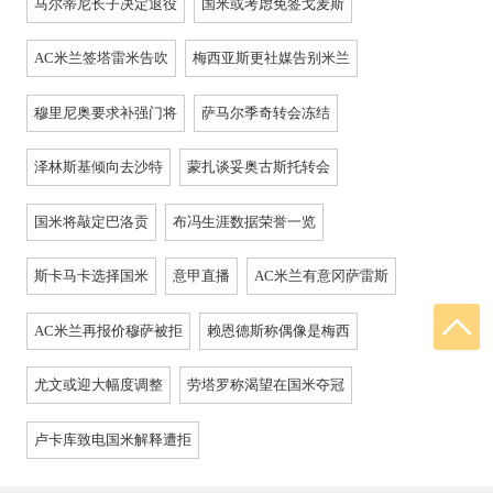
马尔蒂尼长子决定退役
国米或考虑免签戈麦斯
AC米兰签塔雷米告吹
梅西亚斯更社媒告别米兰
穆里尼奥要求补强门将
萨马尔季奇转会冻结
泽林斯基倾向去沙特
蒙扎谈妥奥古斯托转会
国米将敲定巴洛贡
布冯生涯数据荣誉一览
斯卡马卡选择国米
意甲直播
AC米兰有意冈萨雷斯
AC米兰再报价穆萨被拒
赖恩德斯称偶像是梅西
尤文或迎大幅度调整
劳塔罗称渴望在国米夺冠
卢卡库致电国米解释遭拒