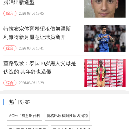
脚晒出新造型
综合
2026-08-06 19:05
特拉布宗体育希望租借努涅斯
利雅得新月愿意让球员离开
综合
2026-08-06 18:41
董路致歉：泰国10岁黑人父母是
伪造的 其年龄也造假
综合
2026-08-06 18:29
热门标签
AC米兰有意谢什科
博格巴尿检阳性原因揭秘