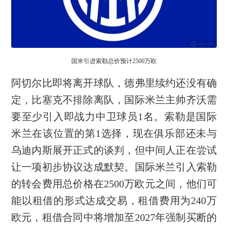
国米引进索勒总价预计2500万欧
阿切尔比即将离开球队，德弗里续约还没有确
定，比塞克不排除离队，国际米兰主帅齐沃需
要至少引入即战力中卫球员1名。索勒是国际
米兰在该位置的第1选择，现在俱乐部还未与
乌迪内斯展开正式的谈判，但中间人正在尝试
让一项初步协议达成默契。国际米兰引入索勒
的转会费用总价格在2500万欧元之间，他们可
能以租借的形式达成交易，租借费用为240万
欧元，租借合同中将增加至2027年强制买断的