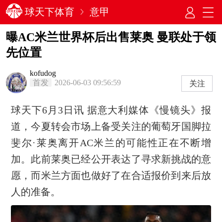
球天下体育
意甲
曝AC米兰世界杯后出售莱奥 曼联处于领
先位置
kofudog
首发
2026-06-03 09:56:59
关注
球天下6月3日讯 据意大利媒体《慢镜头》报
道，今夏转会市场上备受关注的葡萄牙国脚拉
斐尔·莱奥离开AC米兰的可能性正在不断增
加。此前莱奥已经公开表达了寻求新挑战的意
愿，而米兰方面也做好了在合适报价到来后放
人的准备。