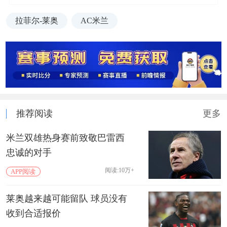
拉菲尔-莱奥
AC米兰
推荐阅读
更多
米兰双雄热身赛前致敬巴雷西
忠诚的对手
阅读:10万+
APP阅读
莱奥越来越可能留队 球员没有
收到合适报价