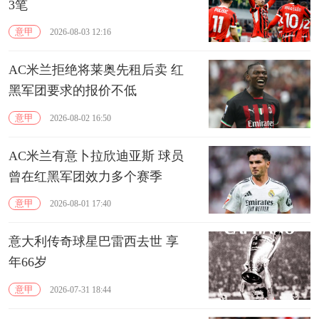
3笔
意甲
2026-08-03 12:16
AC米兰拒绝将莱奥先租后卖 红
黑军团要求的报价不低
意甲
2026-08-02 16:50
AC米兰有意卜拉欣迪亚斯 球员
曾在红黑军团效力多个赛季
意甲
2026-08-01 17:40
意大利传奇球星巴雷西去世 享
年66岁
意甲
2026-07-31 18:44