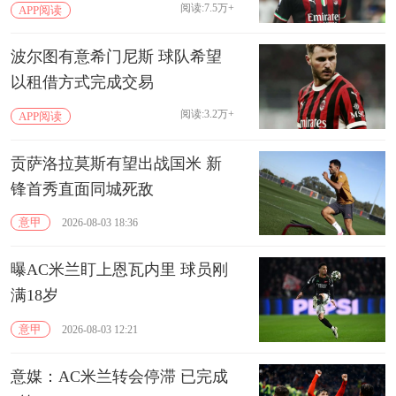
阅读:7.5万+
APP阅读
波尔图有意希门尼斯 球队希望
以租借方式完成交易
阅读:3.2万+
APP阅读
贡萨洛拉莫斯有望出战国米 新
锋首秀直面同城死敌
意甲
2026-08-03 18:36
曝AC米兰盯上恩瓦内里 球员刚
满18岁
意甲
2026-08-03 12:21
意媒：AC米兰转会停滞 已完成