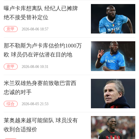
曝卢卡库想离队 经纪人已摊牌
绝不接受替补定位
意甲
2026-08-06 18:57
那不勒斯为卢卡库估价约1000万
欧 球员仍在评估潜在目的地
意甲
2026-08-06 10:31
米兰双雄热身赛前致敬巴雷西
忠诚的对手
综合
2026-08-05 21:53
莱奥越来越可能留队 球员没有
收到合适报价