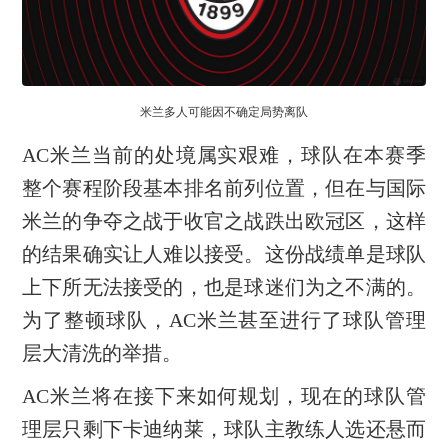
米兰多人可能因不确定局势离队
AC米兰当前的处境属实艰难，球队在本赛季
整个赛程阶段基本排名前列位置，但在与国际
米兰的争夺之战于收官之战跌出欧冠区，这样
的结果确实让人难以接受。这份战绩单是球队
上下所无法接受的，也是球迷们为之不满的。
为了整顿球队，AC米兰甚至进行了球队管理
层大清洗的举措。
AC米兰将在接下来如何规划，现在的球队管
理层只剩下卡迪纳莱，球队主教练人选还悬而