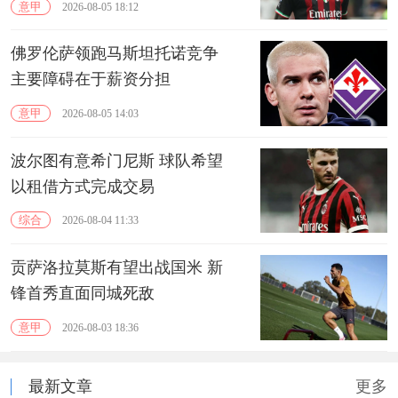
意甲
2026-08-05 18:12
佛罗伦萨领跑马斯坦托诺竞争
主要障碍在于‌薪资分担‌
意甲
2026-08-05 14:03
波尔图有意希门尼斯 球队希望
以租借方式完成交易
综合
2026-08-04 11:33
贡萨洛拉莫斯有望出战国米 新
锋首秀直面同城死敌
意甲
2026-08-03 18:36
最新文章
更多