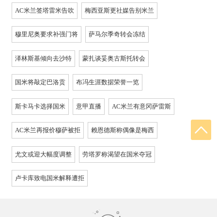
AC米兰签塔雷米告吹
梅西亚斯更社媒告别米兰
穆里尼奥要求补强门将
萨马尔季奇转会冻结
泽林斯基倾向去沙特
蒙扎谈妥奥古斯托转会
国米将敲定巴洛贡
布冯生涯数据荣誉一览
斯卡马卡选择国米
意甲直播
AC米兰有意冈萨雷斯
AC米兰再报价穆萨被拒
赖恩德斯称偶像是梅西
尤文或迎大幅度调整
劳塔罗称渴望在国米夺冠
卢卡库致电国米解释遭拒