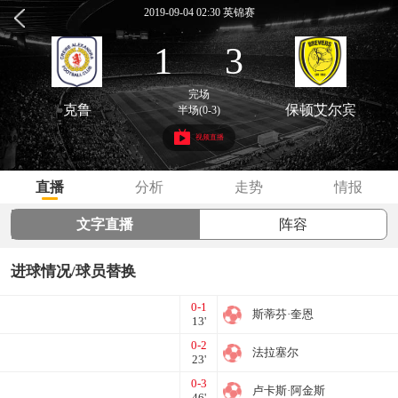
2019-09-04 02:30 英锦赛
1
3
完场
克鲁
保顿艾尔宾
半场(0-3)
视频直播
直播
分析
走势
情报
文字直播
阵容
进球情况/球员替换
0-1
斯蒂芬·奎恩
13'
0-2
法拉塞尔
23'
0-3
卢卡斯·阿金斯
46'