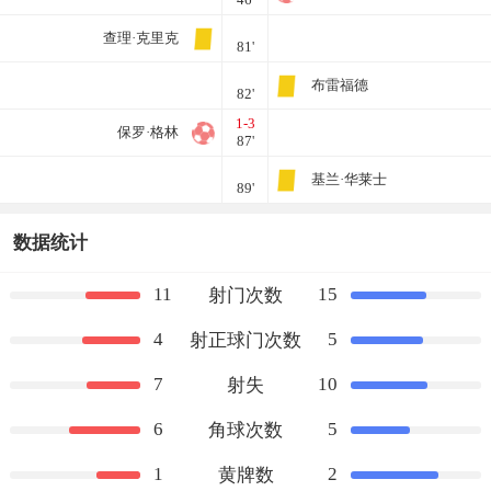
查理·克里克
81'
布雷福德
82'
1-3
保罗·格林
87'
基兰·华莱士
89'
数据统计
11
15
射门次数
4
5
射正球门次数
7
10
射失
6
5
角球次数
1
2
黄牌数