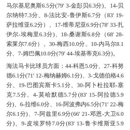
马尔基尼奥斯6.5分(79' 3-金彭贝6.3分)、14-贝
尔纳特7.3分、8-法比安-鲁伊斯6.7分（83' 19-
萨拉维亚6.2分）、17-维蒂尼亚6.9分(78' 33-扎
伊尔-埃梅里6.3分)、18-桑谢斯6.8分（68' 28-
索莱尔7.6分）、30-梅西10.0分、10-内马尔8.1
分、7-姆巴佩10.0分(79' 44-埃基蒂克6.3分)。
海法马卡比球员方面：44-科恩5.0分、27-科努
德6.1分(71' 12-梅纳赫姆6.1分)、3-戈德伯格4.6
分、19-巴图宾斯卡5.1分、30-阿卜杜拉耶-塞
克7.5分、4-莫哈默德5.7分(83' 15-阿拉德5.9
分)、6-拉维6.0分、16-阿波弗内6.5分(71' 22-梅
尔6.1分)、7-阿兹里6.9分(66' 21-邓恩-大卫6.0
分)、9-皮埃罗特7.0分(83' 13-鲁卡维斯亚5.9