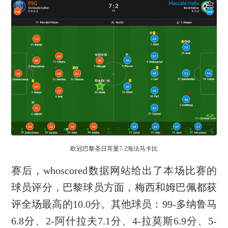
欧冠巴黎圣日耳曼7-2海法马卡比
赛后，whoscored数据网站给出了本场比赛的
球员评分，巴黎球员方面，梅西和姆巴佩都获
评全场最高的10.0分。其他球员：99-多纳鲁马
6.8分、2-阿什拉夫7.1分、4-拉莫斯6.9分、5-