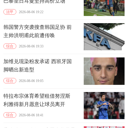
巴黎圣日耳曼坚持高价立场
法甲
2026-08-06 19:22
韩国警方突袭搜查韩国足协 前
主帅洪明甫此前遭传唤
综合
2026-08-06 19:33
加维兑现染粉发承诺 西班牙国
脚晒出新造型
综合
2026-08-06 19:05
特拉布宗体育希望租借努涅斯
利雅得新月愿意让球员离开
综合
2026-08-06 18:41