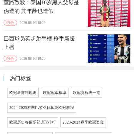
董路致歉：泰国10岁黑人父母是
伪造的 其年龄也造假
综合
2026-08-06 18:29
巴西球员英超射手榜 枪手新援
上榜
综合
2026-08-06 19:20
热门标签
欧冠新赛制规则
欧冠冠军概率
欧冠赛程表一览
2024-2025赛季巴黎圣日耳曼欧冠赛程
欧冠历史各俱乐部进球排行
2023-2024赛季欧冠奖金