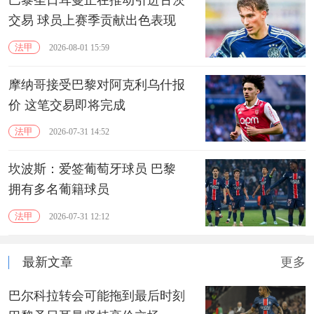
巴黎圣日耳曼正在推动引进古茨
交易 球员上赛季贡献出色表现
法甲
2026-08-01 15:59
摩纳哥接受巴黎对阿克利乌什报
价 这笔交易即将完成
法甲
2026-07-31 14:52
坎波斯：爱签葡萄牙球员 巴黎
拥有多名葡籍球员
法甲
2026-07-31 12:12
最新文章
更多
巴尔科拉转会可能拖到最后时刻