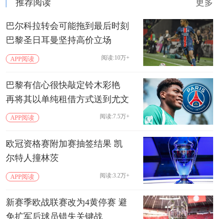
推荐阅读
更多
巴尔科拉转会可能拖到最后时刻
巴黎圣日耳曼坚持高价立场
阅读:10万+
APP阅读
巴黎有信心很快敲定铃木彩艳
再将其以单纯租借方式送到尤文
阅读:7.5万+
APP阅读
欧冠资格赛附加赛抽签结果 凯
尔特人撞林茨
阅读:3.2万+
APP阅读
新赛季欧战联赛改为4黄停赛 避
免扩军后球员错失关键战