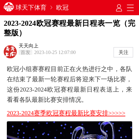
球天下体育
欧冠
2023-2024欧冠赛程最新日程表一览（完
整版）
天天向上
首发
2023-10-25 12:07:00
关注
欧冠小组赛赛程目前正在火热进行之中，各队
在结束了最新一轮赛程后将迎来下一场比赛，
这份2023-2024欧冠赛程最新日程表送上，来
看看各队最新比赛安排情况。
2023-2024赛季欧冠赛程最新比赛安排>>>>>