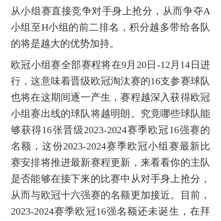
从小组赛直接竞争对手身上抢分，从而争夺A
小组至H小组的前二排名，积分越多带给各队
的将是越大的优势加持。
欧冠小组赛全部赛程将在9月20日-12月14日进
行，这意味着晋级欧冠淘汰赛的16支参赛球队
也将在这期间逐一产生，赛程越深入获得欧冠
小组赛出线的球队将越明朗。究竟哪些球队能
够获得16张晋级2023-2024赛季欧冠16强赛的
名额，这份2023-2024赛季欧冠小组赛最新比
赛安排将推进最新赛程更新，来看看你的主队
是否能够在接下来的比赛中从对手身上抢分，
从而与欧冠十六强赛的名额更加接近。目前，
2023-2024赛季欧冠16强名额还未诞生，在拜