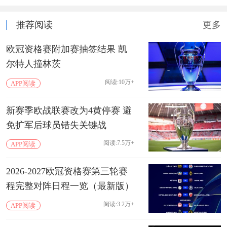
推荐阅读
更多
欧冠资格赛附加赛抽签结果 凯
尔特人撞林茨
阅读:10万+
APP阅读
新赛季欧战联赛改为4黄停赛 避
免扩军后球员错失关键战
阅读:7.5万+
APP阅读
2026-2027欧冠资格赛第三轮赛
程完整对阵日程一览（最新版）
阅读:3.2万+
APP阅读