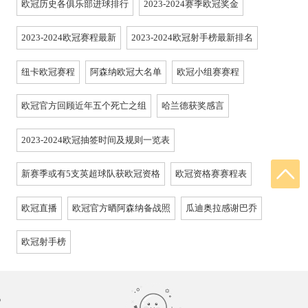
欧冠历史各俱乐部进球排行
2023-2024赛季欧冠奖金
2023-2024欧冠赛程最新
2023-2024欧冠射手榜最新排名
纽卡欧冠赛程
阿森纳欧冠大名单
欧冠小组赛赛程
欧冠官方回顾近年五个死亡之组
哈兰德获奖感言
2023-2024欧冠抽签时间及规则一览表
新赛季或有5支英超球队获欧冠资格
欧冠资格赛赛程表
欧冠直播
欧冠官方晒阿森纳备战照
瓜迪奥拉感谢巴乔
欧冠射手榜