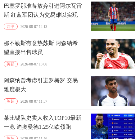
巴塞罗那准备放弃引进阿尔瓦雷
斯 红蓝军团认为交易难以实现
西甲
2026-08-07 12:13
那不勒斯有意热苏斯 阿森纳希
望直接出售球员
英超
2026-08-07 13:06
阿森纳曾考虑引进罗梅罗 交易
难度极大
英超
2026-08-07 11:57
莱比锡队史卖人收入TOP10最新
一览 迪奥曼德1.25亿欧领跑
英超
2026-08-07 11:46