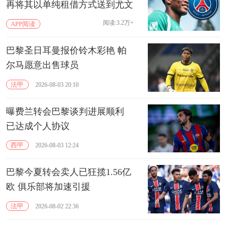
再将其以单纯租借方式送到尤文
阅读:3.2万+
APP阅读
巴黎圣日耳曼报价铃木彩艳 帕
尔马愿意出售球员
法甲
2026-08-03 20:10
曝费兰转会巴黎谈判进展顺利
已达成个人协议
西甲
2026-08-03 12:24
巴黎今夏转会卖人已狂揽1.56亿
欧 俱乐部将加速引援
法甲
2026-08-02 22:36