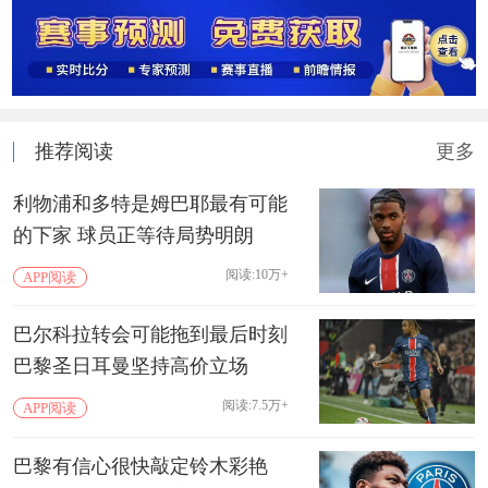
推荐阅读
更多
利物浦和多特是姆巴耶最有可能
的下家 球员正等待局势明朗
阅读:10万+
APP阅读
巴尔科拉转会可能拖到最后时刻
巴黎圣日耳曼坚持高价立场
阅读:7.5万+
APP阅读
巴黎有信心很快敲定铃木彩艳