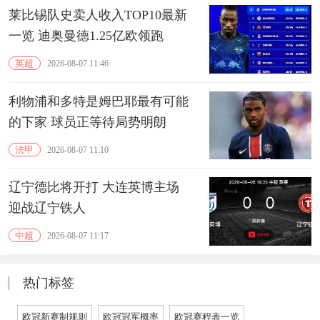
莱比锡队史卖人收入TOP10最新
一览 迪奥曼德1.25亿欧领跑
英超
2026-08-07 11:46
利物浦和多特是姆巴耶最有可能
的下家 球员正等待局势明朗
法甲
2026-08-07 11:10
辽宁德比将开打 大连英博主场
迎战辽宁铁人
中超
2026-08-07 11:17
热门标签
欧冠新赛制规则
欧冠冠军概率
欧冠赛程表一览