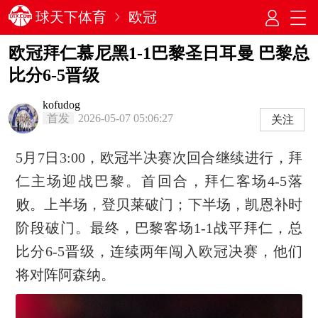
球天下体育
欧冠
欧冠拜仁慕尼黑1-1巴黎圣日耳曼 巴黎总
比分6-5晋级
kofudog
首发
2026-05-07 05:06:27
关注
5月7日3:00，欧冠半决赛次回合继续进行，拜
仁主场迎战巴黎。首回合，拜仁客场4-5落
败。上半场，登贝莱破门；下半场，凯恩补时
阶段破门。最终，巴黎客场1-1战平拜仁，总
比分6-5晋级，连续两年闯入欧冠决赛，他们
将对阵阿森纳。