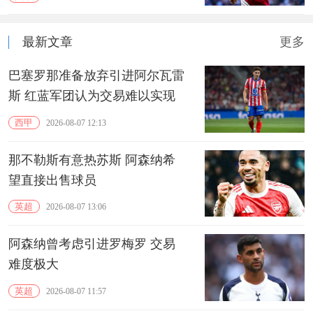
最新文章
更多
巴塞罗那准备放弃引进阿尔瓦雷
斯 红蓝军团认为交易难以实现
西甲
2026-08-07 12:13
那不勒斯有意热苏斯 阿森纳希
望直接出售球员
英超
2026-08-07 13:06
阿森纳曾考虑引进罗梅罗 交易
难度极大
英超
2026-08-07 11:57