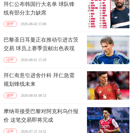
拜仁公布韩国行大名单 球队锋
线有部分主力缺席
德甲
2026-08-02 15:06
巴黎圣日耳曼正在推动引进古茨
交易 球员上赛季贡献出色表现
法甲
2026-08-01 15:59
拜仁有意引进舍什科 拜仁急需
规划锋线未来
德甲
2026-08-01 08:52
摩纳哥接受巴黎对阿克利乌什报
价 这笔交易即将完成
法甲
2026-07-31 14:52