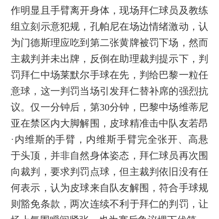
作明显且手臂离开身体，现场拜仁球员及教练
组立刻示意犯规，孔帕尼在场边情绪激动，认
为门德斯理应吃到第二张黄牌被罚下场，然而
主裁判并未出牌，反倒在助理裁判提示下，判
罚拜仁中场莱默尔手球在先，判给巴黎一粒任
意球，这一判罚当场引发拜仁替补席的强烈抗
议。仅一分钟后，第30分钟，巴黎中场维蒂尼
亚在禁区内大脚解围，皮球精准击中队友若昂
·内维斯的手臂，内维斯手臂完全张开、高悬
于头顶，并非自然身体姿态，拜仁球员再次围
向裁判，要求判罚点球，但主裁判依旧没有任
何表示，认为皮球来自队友解围，符合手球规
则豁免条款，两次连续不利于拜仁的判罚，让