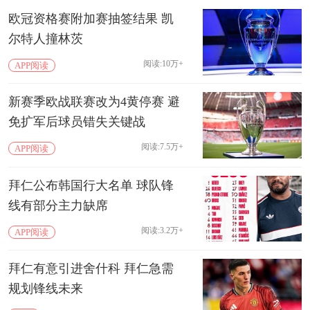
欧冠资格赛附加赛抽签结果 凯
尔特人撞林茨
阅读:10万+
APP阅读
新赛季欧战联赛改为4黄停赛 避
免扩军后球员错失关键战
阅读:7.5万+
APP阅读
拜仁公布韩国行大名单 球队锋
线有部分主力缺席
阅读:3.2万+
APP阅读
拜仁有意引进舍什科 拜仁急需
规划锋线未来