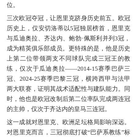
位。
三次欧冠夺冠，让恩里克跻身历史前五。欧冠
历史上，仅安切洛蒂以5冠独居榜首，恩里克
与瓜迪奥拉、齐达内、鲍勃·佩斯利并列3冠，
成为精英俱乐部成员。更特殊的是，他是历史
上第二位带领两支不同球队完成三冠王的教
练，仅次于瓜迪奥拉——2014-15赛季巴萨三
冠、2024-25赛季巴黎三冠，横跨西甲与法甲
两大联赛，证明其战术适配性与建队能力。同
时，他也是欧冠改制后第二位率队完成两连冠
的主帅，仅次于齐达内的皇马三连冠。
这一成就对恩里克、欧洲足坛格局影响深远。
对恩里克而言，三冠彻底打破“巴萨系教练”标