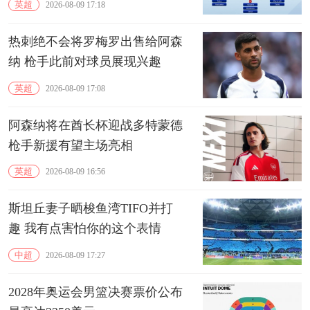
英超
2026-08-09 17:18
热刺绝不会将罗梅罗出售给阿森
纳 枪手此前对球员展现兴趣
英超
2026-08-09 17:08
阿森纳将在酋长杯迎战多特蒙德
枪手新援有望主场亮相
英超
2026-08-09 16:56
斯坦丘妻子晒梭鱼湾TIFO并打
趣 我有点害怕你的这个表情
中超
2026-08-09 17:27
2028年奥运会男篮决赛票价公布