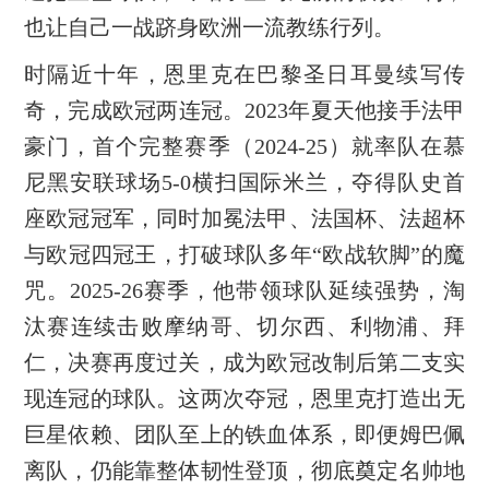
也让自己一战跻身欧洲一流教练行列。
时隔近十年，恩里克在巴黎圣日耳曼续写传
奇，完成欧冠两连冠。2023年夏天他接手法甲
豪门，首个完整赛季（2024-25）就率队在慕
尼黑安联球场5-0横扫国际米兰，夺得队史首
座欧冠冠军，同时加冕法甲、法国杯、法超杯
与欧冠四冠王，打破球队多年“欧战软脚”的魔
咒。2025-26赛季，他带领球队延续强势，淘
汰赛连续击败摩纳哥、切尔西、利物浦、拜
仁，决赛再度过关，成为欧冠改制后第二支实
现连冠的球队。这两次夺冠，恩里克打造出无
巨星依赖、团队至上的铁血体系，即便姆巴佩
离队，仍能靠整体韧性登顶，彻底奠定名帅地