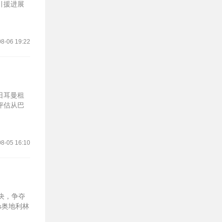
引援进展
8-06 19:22
日耳曼租
评估从巴
8-05 16:10
对决，争夺
s奥地利林