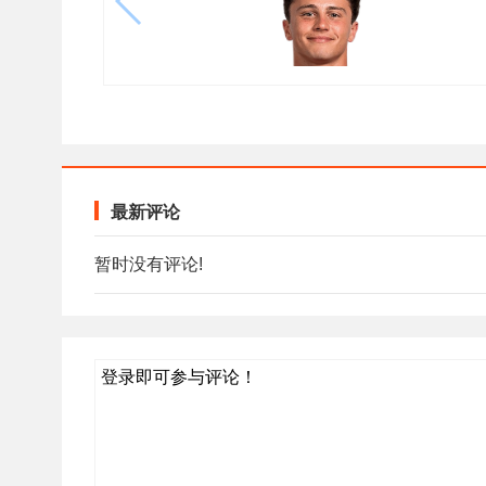
最新评论
暂时没有评论!
登录即可参与评论！