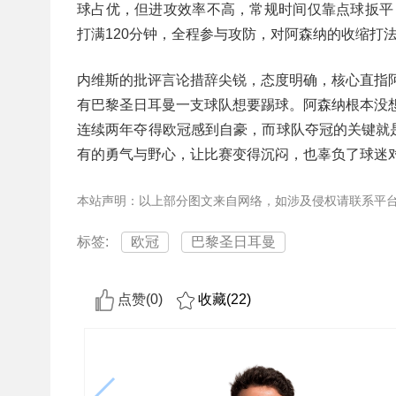
球占优，但进攻效率不高，常规时间仅靠点球扳平
打满120分钟，全程参与攻防，对阿森纳的收缩打
内维斯的批评言论措辞尖锐，态度明确，核心直指
有巴黎圣日耳曼一支球队想要踢球。阿森纳根本没
连续两年夺得欧冠感到自豪，而球队夺冠的关键就
有的勇气与野心，让比赛变得沉闷，也辜负了球迷
本站声明：以上部分图文来自网络，如涉及侵权请联系平
标签:
欧冠
巴黎圣日耳曼
点赞(
0
)
收藏(
22
)