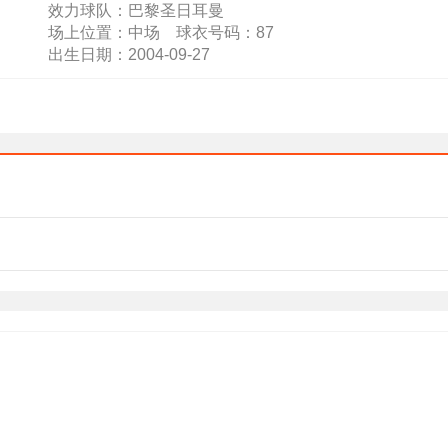
效力球队：巴黎圣日耳曼
场上位置：中场 球衣号码：87
出生日期：2004-09-27