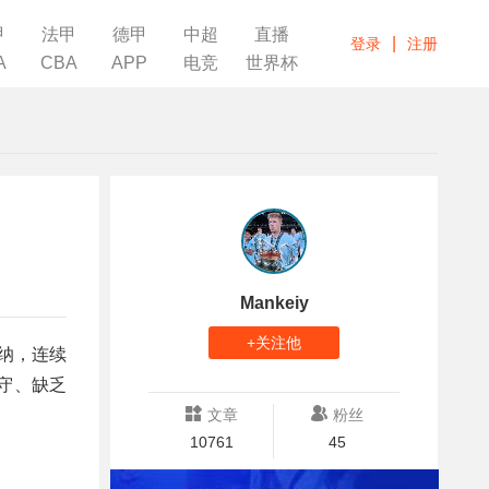
甲
法甲
德甲
中超
直播
|
登录
注册
A
CBA
APP
电竞
世界杯
Mankeiy
+关注他
森纳，连续
守、缺乏
文章
粉丝
10761
45