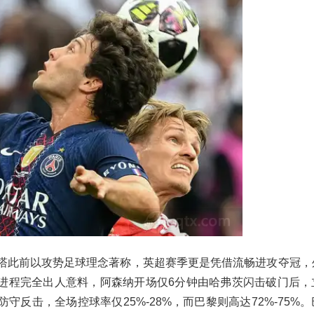
特塔此前以攻势足球理念著称，英超赛季更是凭借流畅进攻夺冠，
进程完全出人意料，阿森纳开场仅6分钟由哈弗茨闪击破门后，
反击，全场控球率仅25%-28%，而巴黎则高达72%-75%