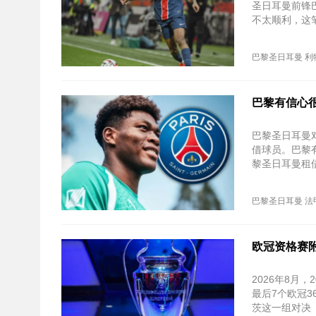
圣日耳曼前锋
不太顺利，这
巴黎圣日耳曼
利
巴黎有信心
巴黎圣日耳曼
借球员。巴黎
黎圣日耳曼租
巴黎圣日耳曼
法
欧冠资格赛
2026年8月
最后7个欧冠3
茨这一组对决