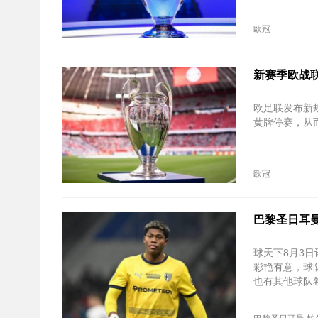
欧冠
新赛季欧战
欧足联发布新
黄牌停赛，从
欧冠
巴黎圣日耳
球天下8月3
彩艳有意，球
也有其他球队