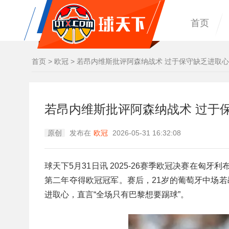
首页
首页
>
欧冠
>
若昂内维斯批评阿森纳战术 过于保守缺乏进取心
若昂内维斯批评阿森纳战术 过于
原创
发布在
欧冠
2026-05-31 16:32:08
球天下5月31日讯 2025-26赛季欧冠决赛在匈
第二年夺得欧冠冠军。赛后，21岁的葡萄牙中场若
进取心，直言“全场只有巴黎想要踢球”。