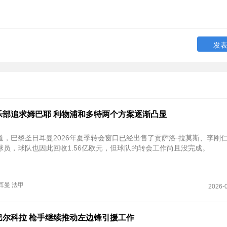
乐部追求姆巴耶 利物浦和多特两个方案逐渐凸显
道，巴黎圣日耳曼2026年夏季转会窗口已经出售了贡萨洛·拉莫斯、李刚仁
球员，球队也因此回收1.56亿欧元，但球队的转会工作尚且没完成。
耳曼
法甲
2026-0
巴尔科拉 枪手继续推动左边锋引援工作