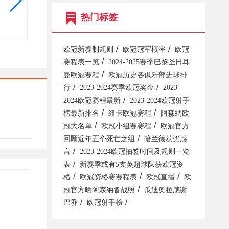
热门标签
/
/
欧冠新赛制规则
欧冠冠军概率
欧冠
/
赛程表一览
2024-2025赛季巴黎圣日耳
/
曼欧冠赛程
欧冠历史各俱乐部进球排
/
/
行
2023-2024赛季欧冠奖金
2023-
/
2024欧冠赛程最新
2023-2024欧冠射手
/
/
榜最新排名
纽卡欧冠赛程
阿森纳欧
/
/
冠大名单
欧冠小组赛赛程
欧冠官方
/
回顾近年五个死亡之组
哈兰德获奖感
/
言
2023-2024欧冠抽签时间及规则一览
/
表
新赛季或有5支英超球队获欧冠资
/
/
/
格
欧冠资格赛赛程表
欧冠直播
欧
/
冠官方晒阿森纳备战照
瓜迪奥拉感谢
/
/
巴乔
欧冠射手榜