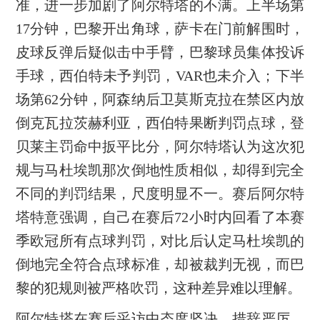
准，进一步加剧了阿尔特塔的不满。上半场第
17分钟，巴黎开出角球，萨卡在门前解围时，
皮球反弹后疑似击中手臂，巴黎球员集体投诉
手球，西伯特未予判罚，VAR也未介入；下半
场第62分钟，阿森纳后卫莫斯克拉在禁区内放
倒克瓦拉茨赫利亚，西伯特果断判罚点球，登
贝莱主罚命中扳平比分，阿尔特塔认为这次犯
规与马杜埃凯那次倒地性质相似，却得到完全
不同的判罚结果，尺度明显不一。赛后阿尔特
塔特意强调，自己在赛后72小时内回看了本赛
季欧冠所有点球判罚，对比后认定马杜埃凯的
倒地完全符合点球标准，却被裁判无视，而巴
黎的犯规则被严格吹罚，这种差异难以理解。
阿尔特塔在赛后采访中态度坚决、措辞严厉，