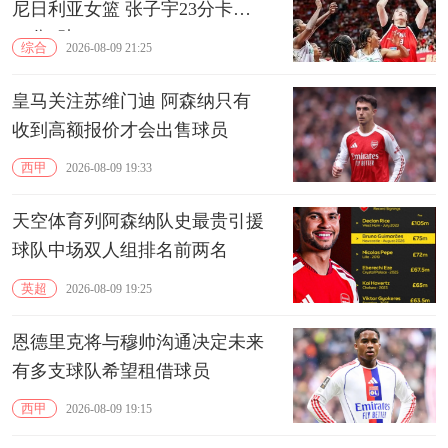
尼日利亚女篮 张子宇23分卡鲁
13分3助
综合
2026-08-09 21:25
皇马关注苏维门迪 阿森纳只有
收到高额报价才会出售球员
西甲
2026-08-09 19:33
天空体育列阿森纳队史最贵引援
球队中场双人组排名前两名
英超
2026-08-09 19:25
恩德里克将与穆帅沟通决定未来
有多支球队希望租借球员
西甲
2026-08-09 19:15