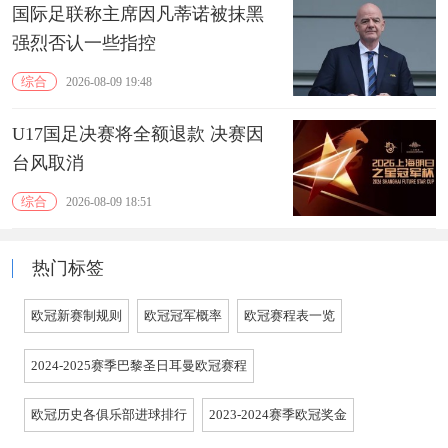
国际足联称主席因凡蒂诺被抹黑
强烈否认一些指控
综合
2026-08-09 19:48
U17国足决赛将全额退款 决赛因
台风取消
综合
2026-08-09 18:51
热门标签
欧冠新赛制规则
欧冠冠军概率
欧冠赛程表一览
2024-2025赛季巴黎圣日耳曼欧冠赛程
欧冠历史各俱乐部进球排行
2023-2024赛季欧冠奖金