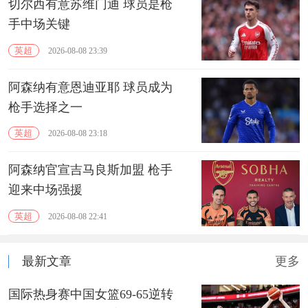
切尔西有意苏维门迪 球员是枪
手中场关键
英超
2026-08-08 23:39
阿森纳有意恩迪亚耶 球员成为
枪手选择之一
英超
2026-08-08 23:18
阿森纳官宣吉马良斯加盟 枪手
迎来中场强援
英超
2026-08-08 22:41
最新文章
更多
国际热身赛中国女篮69-65逆转