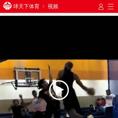
球天下体育
视频