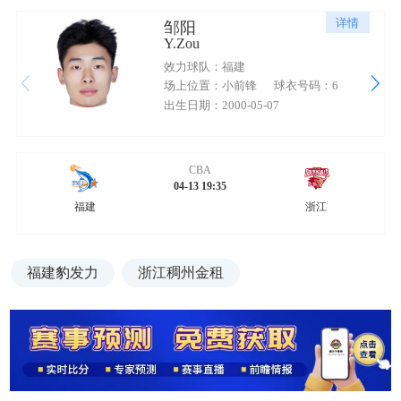
详情
邹阳
Y.Zou
效力球队：福建
场上位置：小前锋
球衣号码：6
出生日期：2000-05-07
CBA
04-13 19:35
福建
浙江
福建豹发力
浙江稠州金租