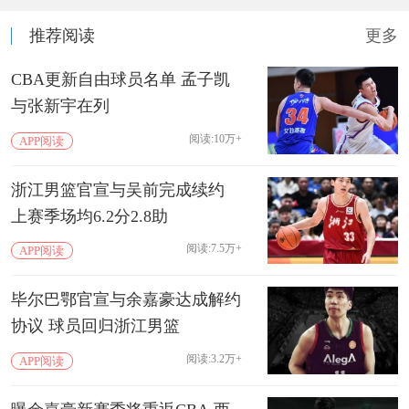
推荐阅读
更多
CBA更新自由球员名单 孟子凯
与张新宇在列
阅读:10万+
APP阅读
浙江男篮官宣与吴前完成续约
上赛季场均6.2分2.8助
阅读:7.5万+
APP阅读
毕尔巴鄂官宣与余嘉豪达成解约
协议 球员回归浙江男篮
阅读:3.2万+
APP阅读