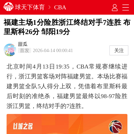
球天下体育
CBA
福建主场1分险胜浙江终结对手7连胜 布
里斯科26分 邹阳19分
甜瓜
首发
2026-04-14 00:00:41
关注
北京时间4月13日19:35，CBA常规赛继续进
行，浙江男篮客场对阵福建男篮。本场比赛福
建男篮全队5人得分上双，凭借着布里斯科最
后时刻的准绝杀，福建男篮最终以98-97险胜
浙江男篮，终结对手的7连胜。