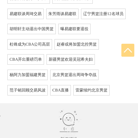
易建联谈周琦交易
朱芳雨谈易建联
辽宁男篮注册12名球员
胡明轩主动退出中国男篮
曝易建联要退役
杜锋成为CBA公司高层
赵睿或将加盟北控男篮
CBA开出重磅罚单
新疆男篮欢迎吴冠希夫妇
杨阿力加盟福建男篮
北京男篮退出周琦争夺战
范子铭回顾交易风波
CBA直播
雷蒙续约北京男篮