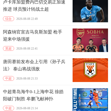
卢卡库加盟费内巴切交易正加速
推进 球员预计转战土超
综合
2026-08-08 22:49
阿森纳官宣吉马良斯加盟 枪手
迎来中场强援
英超
2026-08-08 22:41
唐田赛前发布会上引用《孙子兵
法》 泰山将战强敌
中超
2026-08-08 21:33
中超青岛海牛0-1上海申花 徐皓
阳破门制胜 牟鹏飞献神扑
中超
2026-08-08 21:14