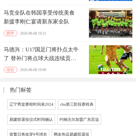
马竞全队在韩国享受传统美食
新援李刚仁宴请新东家全队
西甲
2026-08-08 19:25
马德兴：U17国足门将扑点太牛
了 替补门将点球大战连续贡献
扑救
综合
2026-08-08 19:00
热门标签
辽宁男篮赛程时间表2024
cba第三阶段赛程表
易建联退役仪式时间确认
约翰沃尔加盟广东宏远
曾繁日将改穿9号球衣
网友热议易建联退役