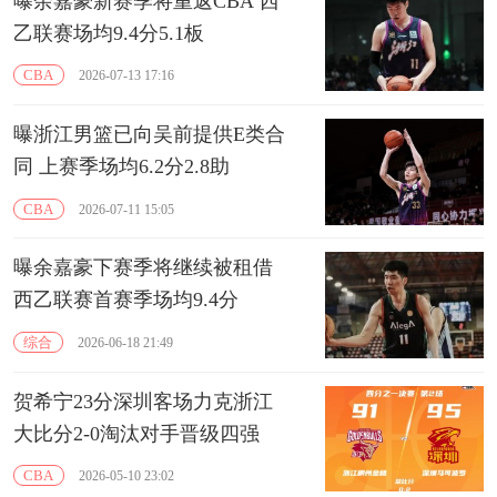
曝余嘉豪新赛季将重返CBA 西
乙联赛场均9.4分5.1板
CBA
2026-07-13 17:16
曝浙江男篮已向吴前提供E类合
同 上赛季场均6.2分2.8助
CBA
2026-07-11 15:05
曝余嘉豪下赛季将继续被租借
西乙联赛首赛季场均9.4分
综合
2026-06-18 21:49
贺希宁23分深圳客场力克浙江
大比分2-0淘汰对手晋级四强
CBA
2026-05-10 23:02