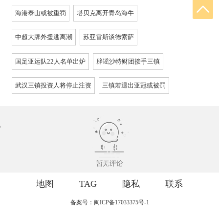
海港泰山或被重罚
塔贝克离开青岛海牛
中超大牌外援逃离潮
苏亚雷斯谈德索萨
国足亚运队22人名单出炉
辟谣沙特财团接手三镇
武汉三镇投资人将停止注资
三镇若退出亚冠或被罚
地图
TAG
隐私
联系
备案号：闽ICP备17033375号-1