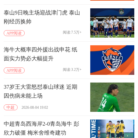
泰山9日晚主场迎战津门虎 泰山
刚经历换帅
阅读:7.5万+
APP阅读
海牛大概率四外援出战申花 纸
面实力势必大幅提升
阅读:3.2万+
APP阅读
37岁王大雷怒怼泰山球迷 近期
因伤病未能上场
中超
2026-08-04 19:02
中超青岛西海岸2-0青岛海牛 彭
欣力破僵 梅米舍维奇建功