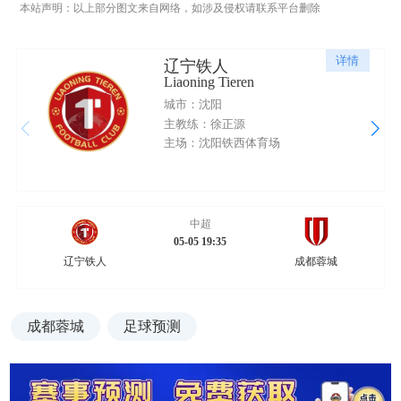
本站声明：以上部分图文来自网络，如涉及侵权请联系平台删除
详情
辽宁铁人
Liaoning Tieren
城市：沈阳
主教练：徐正源
主场：沈阳铁西体育场
中超
05-05 19:35
辽宁铁人
成都蓉城
成都蓉城
足球预测