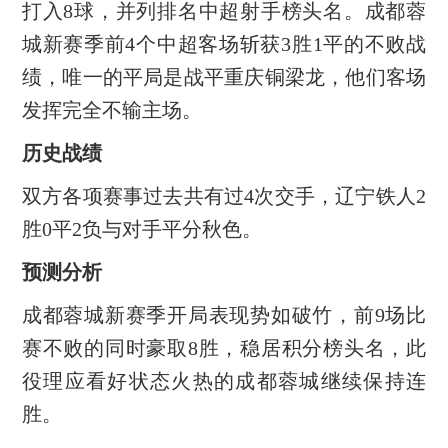
打入8球，并列排名中超射手榜头名。成都蓉
城新赛季前4个中超客场斩获3胜1平的不败战
绩，唯一的平局是战平重庆铜梁龙，他们客场
发挥完全不输主场。
历史战绩
双方各项赛事过去共有过4次交手，辽宁铁人2
胜0平2负与对手平分秋色。
预测分析
成都蓉城新赛季开局表现势如破竹，前9场比
赛不败的同时豪取8胜，稳居积分榜头名，此
役理应看好状态火热的成都蓉城继续保持连
胜。