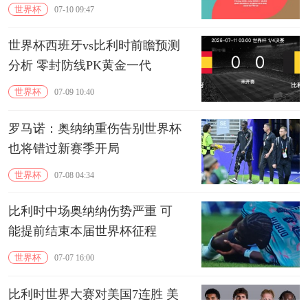
世界杯
07-10 09:47
世界杯西班牙vs比利时前瞻预测
分析 零封防线PK黄金一代
世界杯
07-09 10:40
罗马诺：奥纳纳重伤告别世界杯
也将错过新赛季开局
世界杯
07-08 04:34
比利时中场奥纳纳伤势严重 可
能提前结束本届世界杯征程
世界杯
07-07 16:00
比利时世界大赛对美国7连胜 美